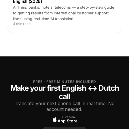
English (2026)
Airlines, banks, hotels, telecoms — a step-by-step guide
to getting results from international customer support
lines using real-time AI translation.
4 min read
FREE · FREE MINUTES INCLUDED
Make your first English ↔ Dutch
call
Translate your next phone call in real time. No
account needed.
Tải về trên
App Store