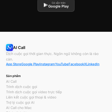
Có sẵn trên
Google Play
AI Call
Dịch cuộc gọi thời gian thực. Ngôn ngữ không còn là rào
cản.
App Store
Google Play
Instagram
YouTube
Facebook
X
LinkedIn
Sản phẩm
AI Call
Trình dịch cuộc gọi
Trình dịch cuộc gọi video trực tiếp
Liên kết cuộc gọi thoại & video
Trợ lý cuộc gọi AI
AI Call cho Mac