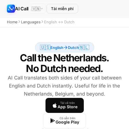
AI Call
🇻🇳
Tải miễn phí
Home
Languages
English ↔ Dutch
🇺🇸
🇳🇱
English
Dutch
Call the Netherlands.
No Dutch needed.
AI Call translates both sides of your call between
English and Dutch instantly. Useful for life in the
Netherlands, Belgium, and beyond.
Tải về trên
App Store
Có sẵn trên
Google Play