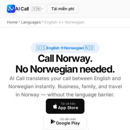
AI Call
🇻🇳
Tải miễn phí
Home
Languages
English ↔ Norwegian
🇺🇸
🇳🇴
English
Norwegian
Call Norway.
No Norwegian needed.
AI Call translates your call between English and
Norwegian instantly. Business, family, and travel
in Norway — without the language barrier.
Tải về trên
App Store
Có sẵn trên
Google Play