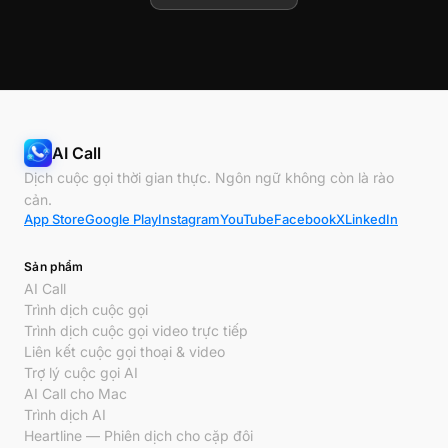
AI Call
Dịch cuộc gọi thời gian thực. Ngôn ngữ không còn là rào
cản.
App Store
Google Play
Instagram
YouTube
Facebook
X
LinkedIn
Sản phẩm
AI Call
Trình dịch cuộc gọi
Trình dịch cuộc gọi video trực tiếp
Liên kết cuộc gọi thoại & video
Trợ lý cuộc gọi AI
AI Call cho Mac
Trình dịch AI
Heartline — Phiên dịch cho cặp đôi