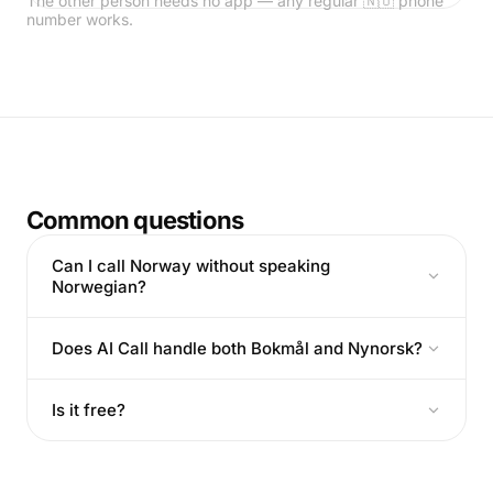
The other person needs no app — any regular 🇳🇴 phone
number works.
Common questions
Can I call Norway without speaking
Norwegian?
Does AI Call handle both Bokmål and Nynorsk?
Is it free?