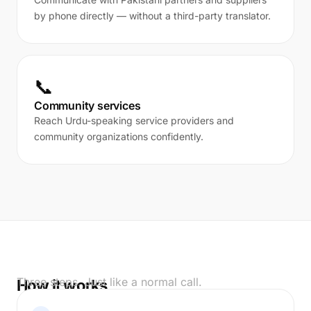
by phone directly — without a third-party translator.
📞
Community services
Reach Urdu-speaking service providers and
community organizations confidently.
Three steps. Just like a normal call.
How it works