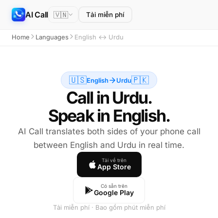
AI Call
🇻🇳
Tải miễn phí
Home
Languages
English ↔ Urdu
🇺🇸
🇵🇰
English
Urdu
Call in Urdu.
Speak in English.
AI Call translates both sides of your phone call
between English and Urdu in real time.
Tải về trên
App Store
Có sẵn trên
Google Play
Tải miễn phí · Bao gồm phút miễn phí