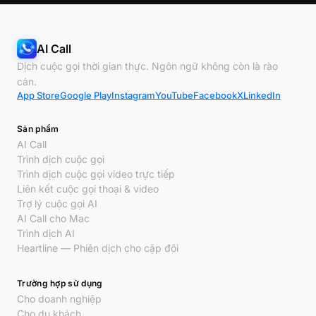
AI Call
Dịch cuộc gọi thời gian thực. Ngôn ngữ không còn là rào
cản.
App Store
Google Play
Instagram
YouTube
Facebook
X
LinkedIn
Sản phẩm
AI Call
Trình dịch cuộc gọi
Trình dịch cuộc gọi video trực tiếp
Liên kết cuộc gọi thoại & video
Trợ lý cuộc gọi AI
AI Call cho Mac
Trình dịch AI
Heartline — Phiên dịch cho cặp đôi
Trường hợp sử dụng
Cho doanh nghiệp
Cho du khách