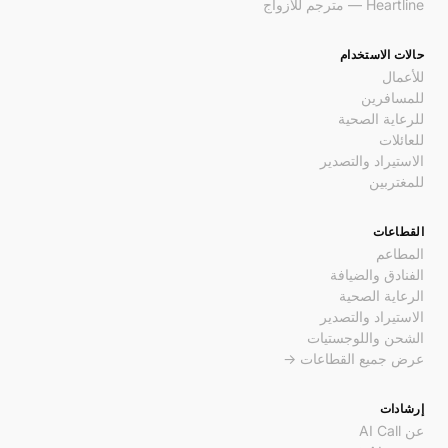
Heartline — مترجم للأزواج
حالات الاستخدام
للأعمال
للمسافرين
للرعاية الصحية
للعائلات
الاستيراد والتصدير
للمغتربين
القطاعات
المطاعم
الفنادق والضيافة
الرعاية الصحية
الاستيراد والتصدير
الشحن واللوجستيات
عرض جميع القطاعات →
إرشادات
عن AI Call