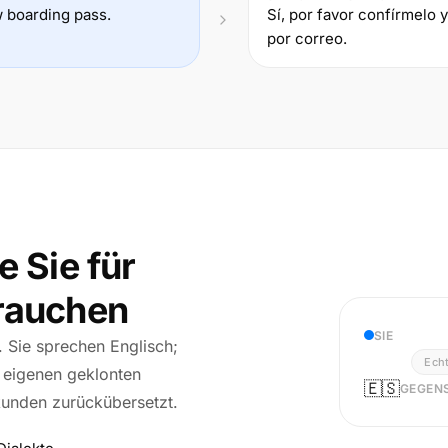
 boarding pass.
Sí, por favor confírmelo 
por correo.
e Sie für
brauchen
SIE
r. Sie sprechen Englisch;
Echt
r eigenen geklonten
🇪🇸
GEGENS
kunden zurückübersetzt.