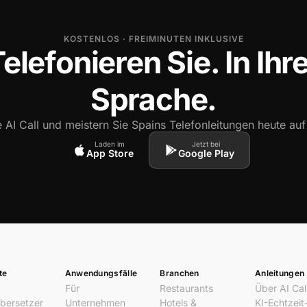
KOSTENLOS · FREIMINUTEN INKLUSIVE
elefonieren Sie. In Ihr
Sprache.
 AI Call und meistern Sie Spains Telefonleitungen heute auf
Laden im
Jetzt bei
App Store
Google Play
te
Anwendungsfälle
Branchen
Anleitungen
Für
Restaurants
Über AI Cal
bersetzer
Unternehmen
Hotels &
KI-Echtzeit