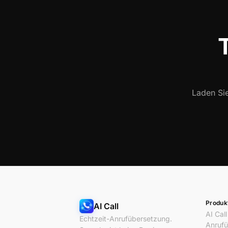
T
Laden Sie
Produk
AI Call
AI Call
Echtzeit-Anrufübersetzung.
Anrufü