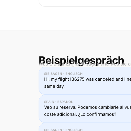
Beispielgespräch
Was Sie auf Englisch sagen und was sie a
SIE SAGEN · ENGLISCH
Hi, my flight IB6275 was canceled and I n
same day.
SPAIN · ESPAÑOL
Veo su reserva. Podemos cambiarle al vuel
coste adicional. ¿Lo confirmamos?
SIE SAGEN · ENGLISCH