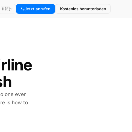
🇩🇪
Jetzt anrufen
Kostenlos herunterladen
rline
sh
no one ever
re is how to