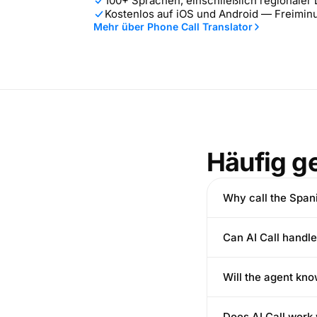
100+ Sprachen, einschließlich regionaler 
Kostenlos auf iOS und Android — Freiminu
Mehr über Phone Call Translator
Häufig ge
Why call the Spani
Can AI Call handle
Will the agent kno
Does AI Call work