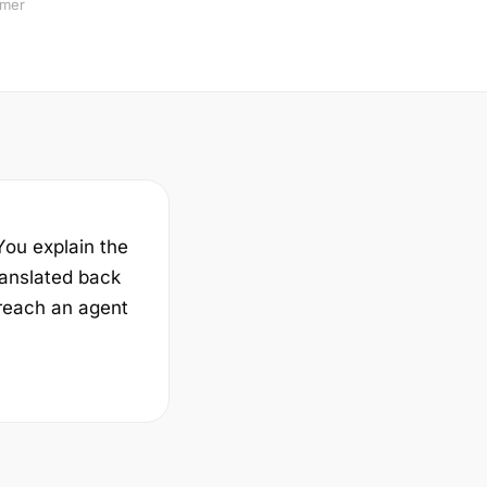
mmer
 You explain the
translated back
 reach an agent