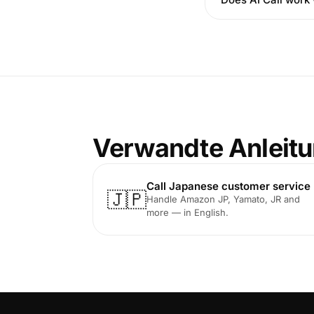
Verwandte Anleit
Call Japanese customer service
🇯🇵
Handle Amazon JP, Yamato, JR and
more — in English.