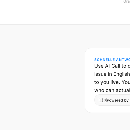
Gra
SCHNELLE ANTW
Use AI Call to 
issue in English
to you live. Yo
who can actual
🇪🇸
Powered by A