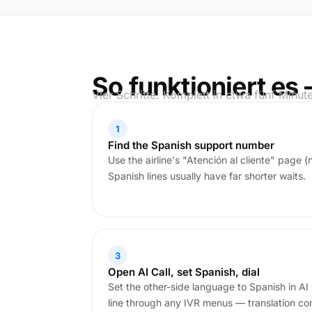
So funktioniert es 
Vier Schritte. Komplett in etwa fünf Minut
1
Find the Spanish support number
Use the airline's "Atención al cliente" page (
Spanish lines usually have far shorter waits.
3
Open AI Call, set Spanish, dial
Set the other-side language to Spanish in AI 
line through any IVR menus — translation con