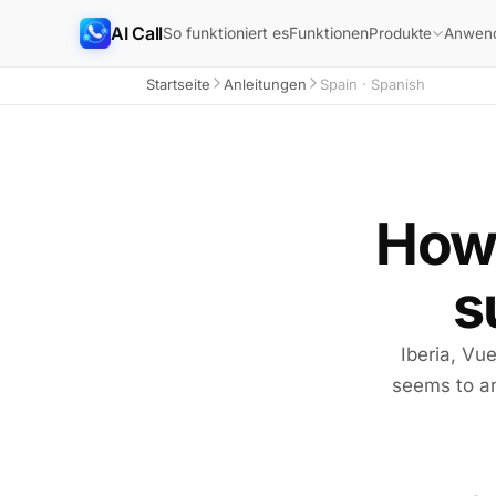
AI Call
So funktioniert es
Funktionen
Produkte
Anwend
Startseite
Anleitungen
Spain · Spanish
How 
s
Iberia, Vu
seems to an