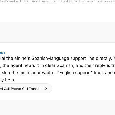
tis-Download · Inklusive Freiminuten · Funktioniert mit jeder Telefonnu
ORT
dial the airline's Spanish-language support line directly.
, the agent hears it in clear Spanish, and their reply is 
u skip the multi-hour wait of "English support" lines and
ly help.
I Call Phone Call Translator