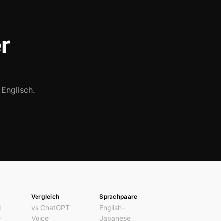
er
 Englisch.
Vergleich
Sprachpaare
l
vs ChatGPT
English–
-
Voice
Japanese