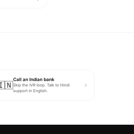
Call an Indian bank
🇮🇳
Skip the IVR loop. Talk to Hindi
support in English.