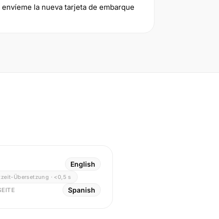
y envíeme la nueva tarjeta de embarque
English
zeit-Übersetzung · <0,5 s
Spanish
EITE