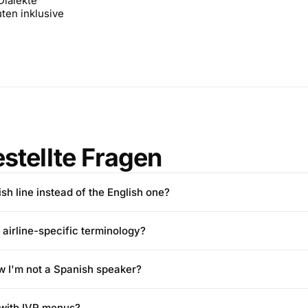
Dialekte
ten inklusive
stellte Fragen
sh line instead of the English one?
 airline-specific terminology?
w I'm not a Spanish speaker?
 with IVR menus?