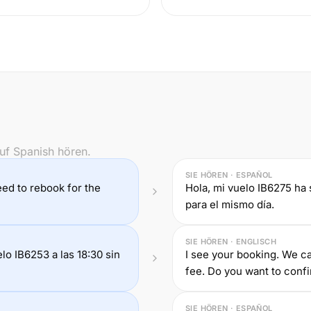
uf Spanish hören.
SIE HÖREN · ESPAÑOL
eed to rebook for the
Hola, mi vuelo IB6275 ha 
para el mismo día.
SIE HÖREN · ENGLISCH
o IB6253 a las 18:30 sin
I see your booking. We c
fee. Do you want to conf
SIE HÖREN · ESPAÑOL