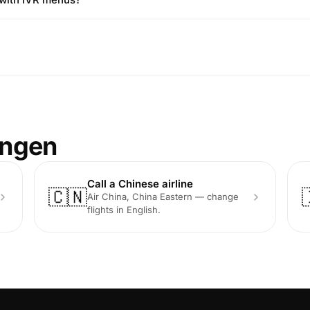
ungen
Call a Chinese airline
🇨🇳
Air China, China Eastern — change
flights in English.