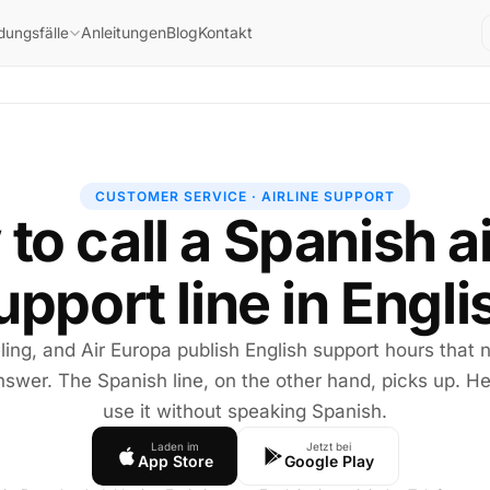
Anleitungen
Blog
Kontakt
ungsfälle
CUSTOMER SERVICE · AIRLINE SUPPORT
to call a Spanish ai
upport line in Engli
eling, and Air Europa publish English support hours that 
swer. The Spanish line, on the other hand, picks up. He
use it without speaking Spanish.
Laden im
Jetzt bei
App Store
Google Play