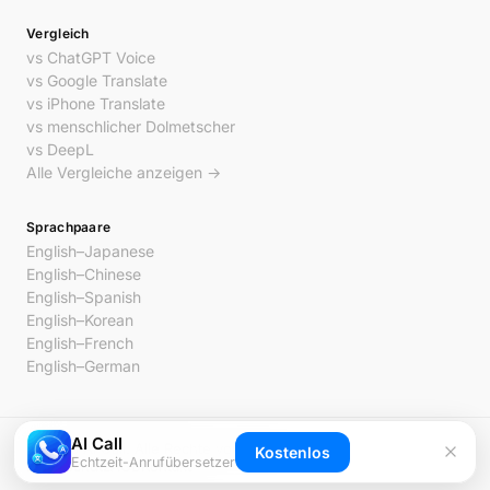
Vergleich
vs ChatGPT Voice
vs Google Translate
vs iPhone Translate
vs menschlicher Dolmetscher
vs DeepL
Alle Vergleiche anzeigen →
Sprachpaare
English–Japanese
English–Chinese
English–Spanish
English–Korean
English–French
English–German
AI Call
© 2026 AI Call. Alle Rechte vorbehalten.
Kostenlos
Echtzeit-Anrufübersetzer
Datenschutz
AGB
Kontakt