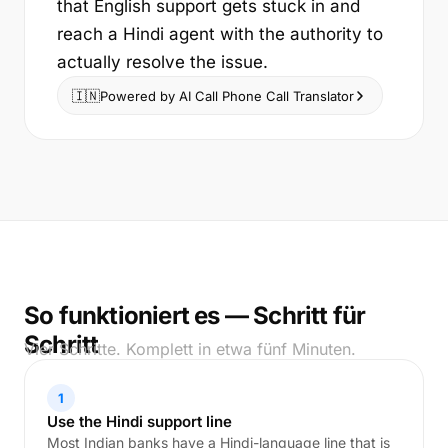
that English support gets stuck in and
reach a Hindi agent with the authority to
actually resolve the issue.
🇮🇳
Powered by AI Call Phone Call Translator
So funktioniert es — Schritt für
Schritt
Vier Schritte. Komplett in etwa fünf Minuten.
1
Use the Hindi support line
Most Indian banks have a Hindi-language line that is