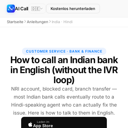
AI Call
🇩🇪
Kostenlos herunterladen
Startseite
Anleitungen
India · Hindi
CUSTOMER SERVICE · BANK & FINANCE
How to call an Indian bank
in English (without the IVR
loop)
NRI account, blocked card, branch transfer —
most Indian bank calls eventually route to a
Hindi-speaking agent who can actually fix the
issue. Here is how to talk to them in English.
Laden im
App Store