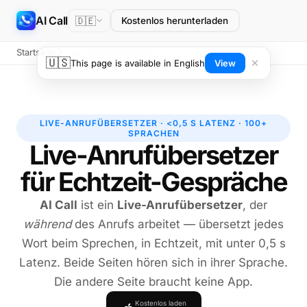
AI Call
🇩🇪
Kostenlos herunterladen
Startseite
Live-Anrufübersetzer
🇺🇸
This page is available in English
View
LIVE-ANRUFÜBERSETZER · <0,5 S LATENZ · 100+
SPRACHEN
Live-Anrufübersetzer
für Echtzeit-Gespräche
AI Call
ist ein
Live-Anrufübersetzer
, der
während
des Anrufs arbeitet — übersetzt jedes
Wort beim Sprechen, in Echtzeit, mit unter 0,5 s
Latenz. Beide Seiten hören sich in ihrer Sprache.
Die andere Seite braucht keine App.
Kostenlos laden