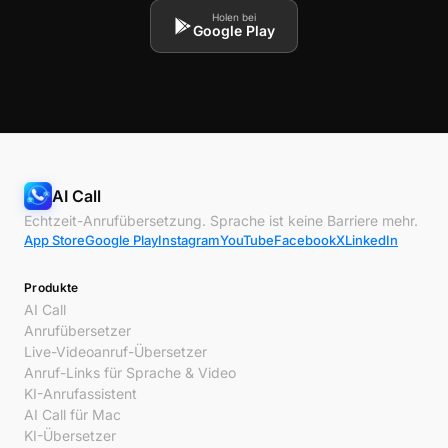
Holen bei
Google Play
AI Call
Echtzeit-Anrufübersetzung. Sprache ist keine Barriere mehr.
App Store
Google Play
Instagram
YouTube
Facebook
X
LinkedIn
Produkte
AI Call
Anrufübersetzer
Live-Videoanruf-Übersetzer
Anruf-Links für Sprache & Video
KI-Anrufassistent
AI Call für Mac
KI-Übersetzer