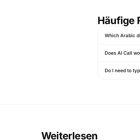
Häufige 
Which Arabic di
Does AI Call wo
Do I need to ty
Weiterlesen