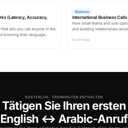
Business
rks (Latency, Accuracy,
International Business Call
How small teams and solo opera
that lets you call anyone in the
and building relationships acro
ut knowing their language.
6 min read
KOSTENLOS · FREIMINUTEN ENTHALTEN
Tätigen Sie Ihren ersten
English ↔ Arabic-Anruf