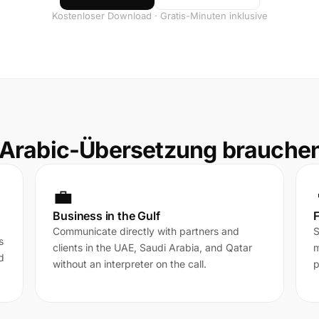
Kostenloser Download · Gratis-Minuten inklusive
 Arabic-Übersetzung brauche
💼
Business in the Gulf
F
Communicate directly with partners and
S
s
clients in the UAE, Saudi Arabia, and Qatar
m
d
without an interpreter on the call.
p