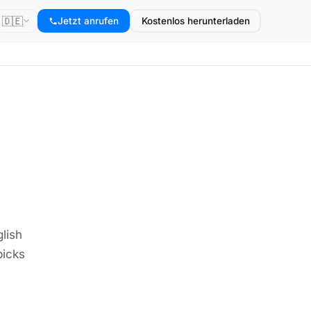
🇩🇪
Jetzt anrufen
Kostenlos herunterladen
lish
picks