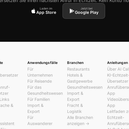
rsetzen Sie Ihren nächsten Anruf in Echtzeit. Kein Konto nö
Laden im
Jetzt bei
App Store
Google Play
te
Anwendungsfälle
Branchen
Anleitungen
Für
Restaurants
Über AI Cal
bersetzer
Unternehmen
Hotels &
KI-Echtzeit
Für Reisende
Gastgewerbe
Übersetzer
nruf-
Für das
Gesundheitswesen
Anrufübers
tzer
Gesundheitswesen
Import &
App
Links
Für Familien
Export
Videoübers
rache &
Import &
Fracht &
App
Export
Logistik
Leitfaden z
Für
Alle Branchen
Echtzeit-
ssistent
Auswanderer
anzeigen →
Anrufübers