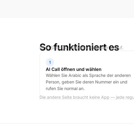
So funktioniert es
Drei Schritte. Wie ein normaler Anruf.
1
AI Call öffnen und wählen
Wählen Sie Arabic als Sprache der anderen
Person, geben Sie deren Nummer ein und
rufen Sie normal an.
Die andere Seite braucht keine App — jede regu