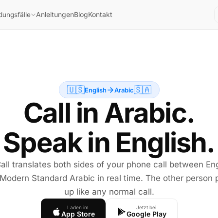
Anleitungen
Blog
Kontakt
ungsfälle
🇺🇸
🇸🇦
English
Arabic
Call in Arabic.
Speak in English.
all translates both sides of your phone call between Eng
Modern Standard Arabic in real time. The other person 
up like any normal call.
Laden im
Jetzt bei
App Store
Google Play