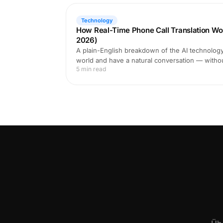
Technology
How Real-Time Phone Call Translation Wo
2026)
A plain-English breakdown of the AI technology 
world and have a natural conversation — witho
5 min read