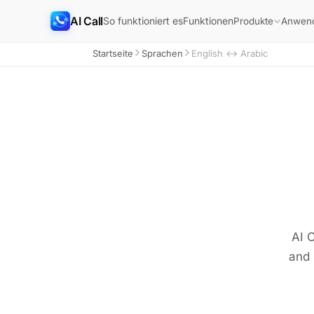
AI Call
So funktioniert es
Funktionen
Produkte
Anwend
Startseite
Sprachen
English ↔ Arabic
AI C
and 