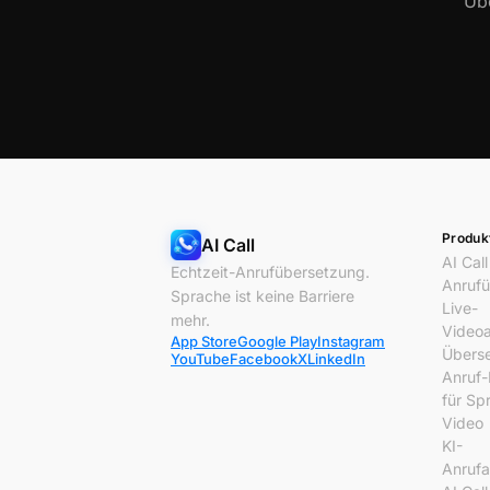
Übe
Produk
AI Call
AI Call
Echtzeit-Anrufübersetzung.
Anrufü
Sprache ist keine Barriere
Live-
mehr.
Videoa
App Store
Google Play
Instagram
Überse
YouTube
Facebook
X
LinkedIn
Anruf-
für Sp
Video
KI-
Anrufa