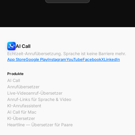
AI Call
Echtzeit-Anrufübersetzung. Sprache ist keine Barriere mehr.
App Store
Google Play
Instagram
YouTube
Facebook
X
LinkedIn
Produkte
AI Call
Anrufübersetzer
Live-Videoanruf-Übersetzer
Anruf-Links für Sprache & Video
KI-Anrufassistent
AI Call für Mac
KI-Übersetzer
Heartline — Übersetzer für Paare