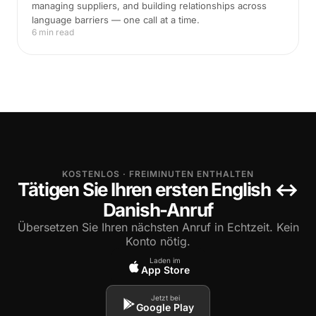
managing suppliers, and building relationships across
language barriers — one call at a time.
6 min read
KOSTENLOS · FREIMINUTEN ENTHALTEN
Tätigen Sie Ihren ersten English ↔
Danish-Anruf
Übersetzen Sie Ihren nächsten Anruf in Echtzeit. Kein
Konto nötig.
Laden im
App Store
Jetzt bei
Google Play