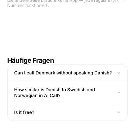
Die andere Seite braucht keine App — jede reguläre 🇩🇰
Nummer funktioniert.
Häufige Fragen
Can I call Denmark without speaking Danish?
How similar is Danish to Swedish and
Norwegian in AI Call?
Is it free?