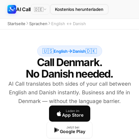
AI Call
🇩🇪
Kostenlos herunterladen
Startseite
Sprachen
English ↔ Danish
🇺🇸
🇩🇰
English
Danish
Call Denmark.
No Danish needed.
AI Call translates both sides of your call between
English and Danish instantly. Business and life in
Denmark — without the language barrier.
Laden im
App Store
Jetzt bei
Google Play