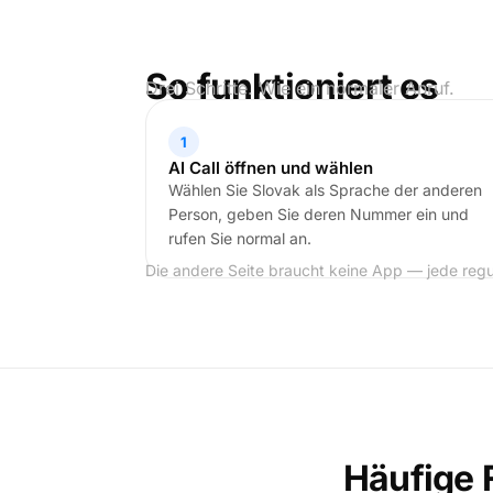
So funktioniert es
Drei Schritte. Wie ein normaler Anruf.
1
AI Call öffnen und wählen
Wählen Sie Slovak als Sprache der anderen
Person, geben Sie deren Nummer ein und
rufen Sie normal an.
Die andere Seite braucht keine App — jede regu
Häufige 