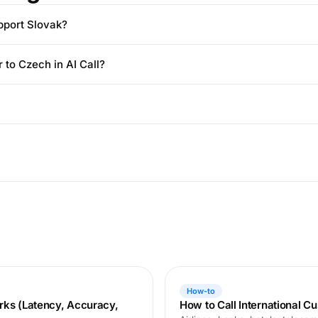
pport Slovak?
r to Czech in AI Call?
How-to
rks (Latency, Accuracy,
How to Call International C