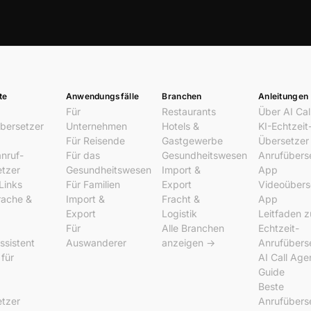
te
Anwendungsfälle
Branchen
Anleitungen
Für
Restaurants
Über AI Cal
bersetzer
Unternehmen
Hotels &
KI-Echtzeit
Für Reisende
Gastgewerbe
Übersetzer
nruf-
Für das
Gesundheitswesen
Anrufübers
tzer
Gesundheitswesen
Import &
App
Links
Für Familien
Export
Videoübers
rache &
Import &
Fracht &
App
Export
Logistik
Leitfaden z
Für
Alle Branchen
Echtzeit-
ssistent
Auswanderer
anzeigen →
Anrufübers
 für
AI Call Age
Guide
Beste
tzer
Anrufübers