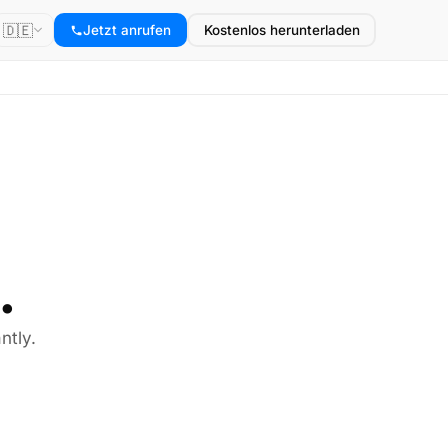
🇩🇪
Jetzt anrufen
Kostenlos herunterladen
.
ntly.