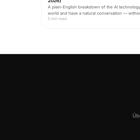
2026)
A plain-English breakdown of the AI technology 
world and have a natural conversation — witho
5 min read
Übe