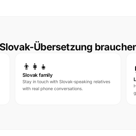
 Slovak-Übersetzung brauche
👨‍👩‍👧
Slovak family
L
Stay in touch with Slovak-speaking relatives
H
with real phone conversations.
g