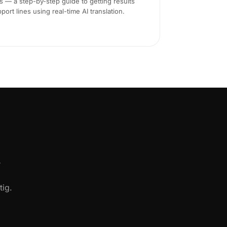
ms — a step-by-step guide to getting results
ort lines using real-time AI translation.
tig.