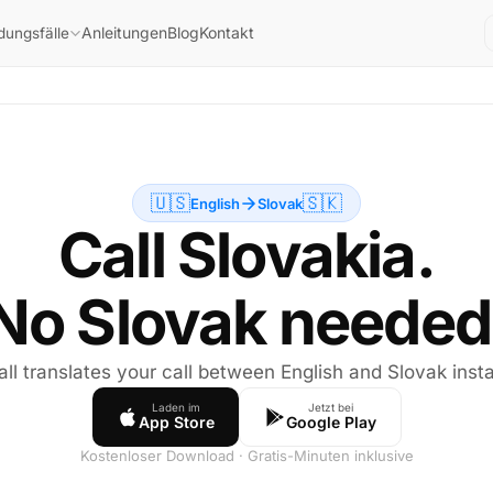
Anleitungen
Blog
Kontakt
ungsfälle
🇺🇸
🇸🇰
English
Slovak
Call Slovakia.
No Slovak needed
all translates your call between English and Slovak insta
Laden im
Jetzt bei
App Store
Google Play
Kostenloser Download · Gratis-Minuten inklusive