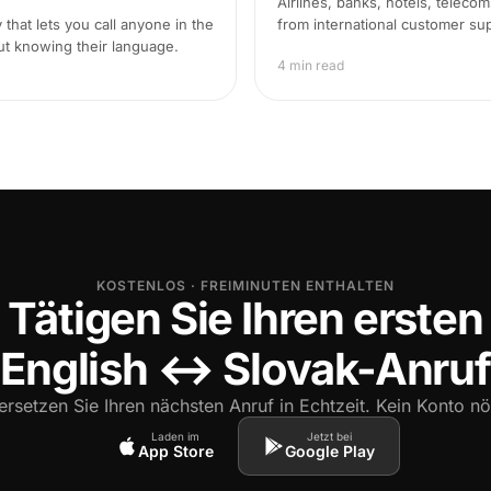
Airlines, banks, hotels, teleco
that lets you call anyone in the
from international customer supp
ut knowing their language.
4 min read
KOSTENLOS · FREIMINUTEN ENTHALTEN
Tätigen Sie Ihren ersten
English ↔ Slovak-Anruf
rsetzen Sie Ihren nächsten Anruf in Echtzeit. Kein Konto nö
Laden im
Jetzt bei
App Store
Google Play