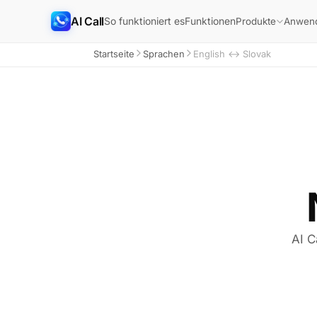
AI Call
So funktioniert es
Funktionen
Produkte
Anwend
Startseite
Sprachen
English ↔ Slovak
AI C