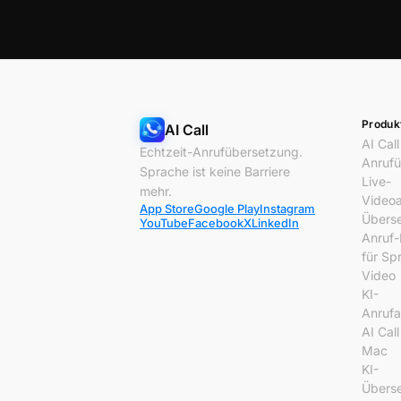
Produk
AI Call
AI Call
Echtzeit-Anrufübersetzung.
Anrufü
Sprache ist keine Barriere
Live-
mehr.
Videoa
App Store
Google Play
Instagram
Überse
YouTube
Facebook
X
LinkedIn
Anruf-
für Sp
Video
KI-
Anrufa
AI Call
Mac
KI-
Überse