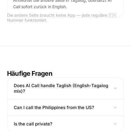
Antwortet die andere Seite in Tagalog, übersetzt AI
Call sofort zurück in English.
Die andere Seite braucht keine App — jede reguläre 🇵🇭
Nummer funktioniert.
Häufige Fragen
Does AI Call handle Taglish (English-Tagalog
mix)?
Can I call the Philippines from the US?
Is the call private?