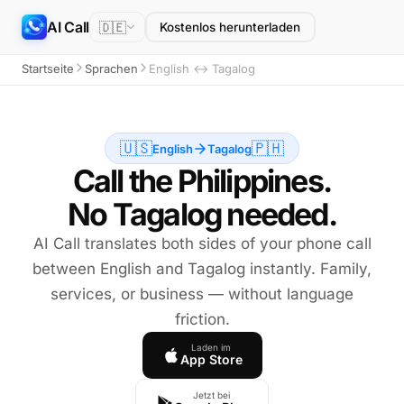
AI Call
🇩🇪
Kostenlos herunterladen
Startseite
Sprachen
English ↔ Tagalog
🇺🇸
🇵🇭
English
Tagalog
Call the Philippines.
No Tagalog needed.
AI Call translates both sides of your phone call
between English and Tagalog instantly. Family,
services, or business — without language
friction.
Laden im
App Store
Jetzt bei