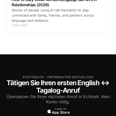
Relationships (2026)
Stories of people using AI call translation to stay
connected with family, friends, and partners across
language and distance.
3 min read
KOSTENLOS · FREIMINUTEN ENTHALTEN
Tätigen Sie Ihren ersten English ↔
Tagalog-Anruf
Übersetzen Sie Ihren nächsten Anruf in Echtzeit. Kein
Konto nötig.
Laden im
App Store