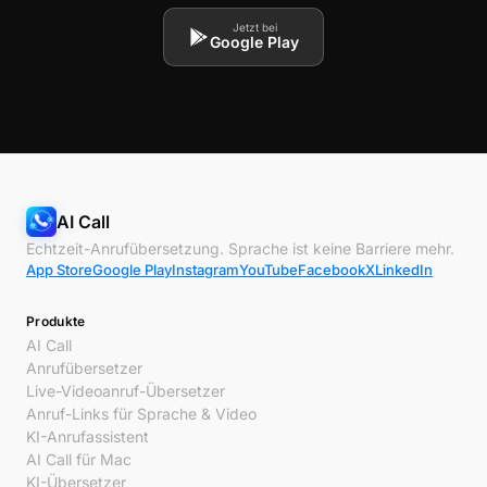
Jetzt bei
Google Play
AI Call
Echtzeit-Anrufübersetzung. Sprache ist keine Barriere mehr.
App Store
Google Play
Instagram
YouTube
Facebook
X
LinkedIn
Produkte
AI Call
Anrufübersetzer
Live-Videoanruf-Übersetzer
Anruf-Links für Sprache & Video
KI-Anrufassistent
AI Call für Mac
KI-Übersetzer