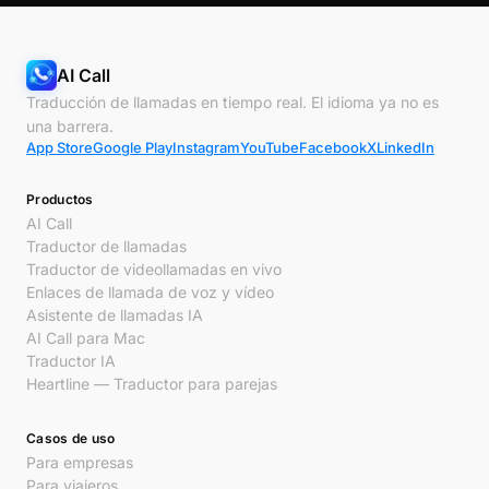
AI Call
Traducción de llamadas en tiempo real. El idioma ya no es
una barrera.
App Store
Google Play
Instagram
YouTube
Facebook
X
LinkedIn
Productos
AI Call
Traductor de llamadas
Traductor de videollamadas en vivo
Enlaces de llamada de voz y vídeo
Asistente de llamadas IA
AI Call para Mac
Traductor IA
Heartline — Traductor para parejas
Casos de uso
Para empresas
Para viajeros