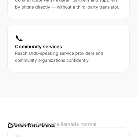
by phone directly — without a third-party translator.
📞
Community services
Reach Urdu-speaking service providers and
community organizations confidently.
Tres pasos. Como una llamada normal.
Cómo funciona