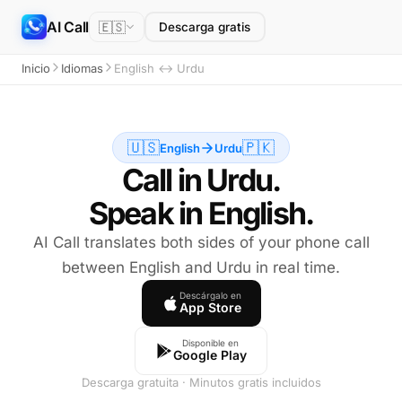
AI Call
🇪🇸
Descarga gratis
Inicio
Idiomas
English ↔ Urdu
🇺🇸
🇵🇰
English
Urdu
Call in Urdu.
Speak in English.
AI Call translates both sides of your phone call
between English and Urdu in real time.
Descárgalo en
App Store
Disponible en
Google Play
Descarga gratuita · Minutos gratis incluidos