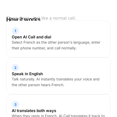
Three steps. Just like a normal call.
How it works
1
Open AI Call and dial
Select French as the other person's language, enter
their phone number, and call normally.
2
Speak in English
Talk naturally. AI instantly translates your voice and
the other person hears French.
3
AI translates both ways
When they reply in French, AI Call translates it back to