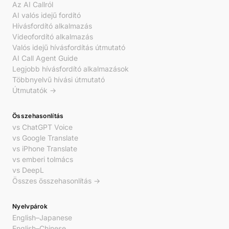
Az AI Callról
AI valós idejű fordító
Hívásfordító alkalmazás
Videofordító alkalmazás
Valós idejű hívásfordítás útmutató
AI Call Agent Guide
Legjobb hívásfordító alkalmazások
Többnyelvű hívási útmutató
Útmutatók →
Összehasonlítás
vs ChatGPT Voice
vs Google Translate
vs iPhone Translate
vs emberi tolmács
vs DeepL
Összes összehasonlítás →
Nyelvpárok
English–Japanese
English–Chinese