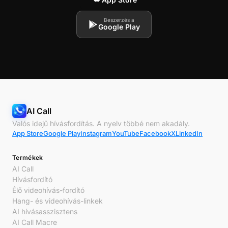
Beszerzés a
Google Play
AI Call
Valós idejű hívásfordítás. A nyelv többé nem akadály.
App Store
Google Play
Instagram
YouTube
Facebook
X
LinkedIn
Termékek
AI Call
Hívásfordító
Élő videohívás-fordító
Hang- és videohívás-linkek
AI hívásasszisztens
AI Call Macre