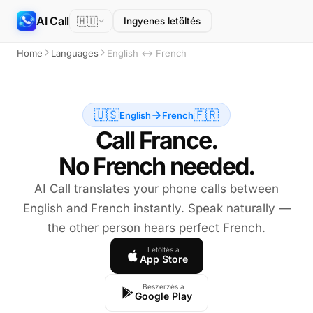
AI Call
🇭🇺
Ingyenes letöltés
Home
Languages
English ↔ French
🇺🇸
🇫🇷
English
French
Call France.
No French needed.
AI Call translates your phone calls between
English and French instantly. Speak naturally —
the other person hears perfect French.
Letöltés a
App Store
Beszerzés a
Google Play