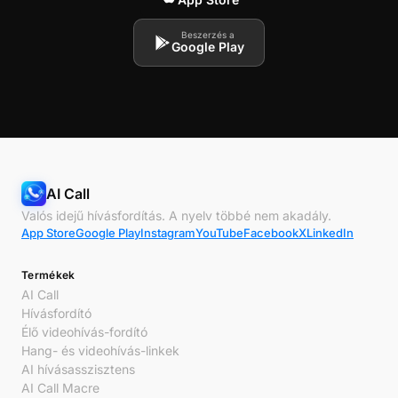
Beszerzés a
Google Play
AI Call
Valós idejű hívásfordítás. A nyelv többé nem akadály.
App Store
Google Play
Instagram
YouTube
Facebook
X
LinkedIn
Termékek
AI Call
Hívásfordító
Élő videohívás-fordító
Hang- és videohívás-linkek
AI hívásasszisztens
AI Call Macre