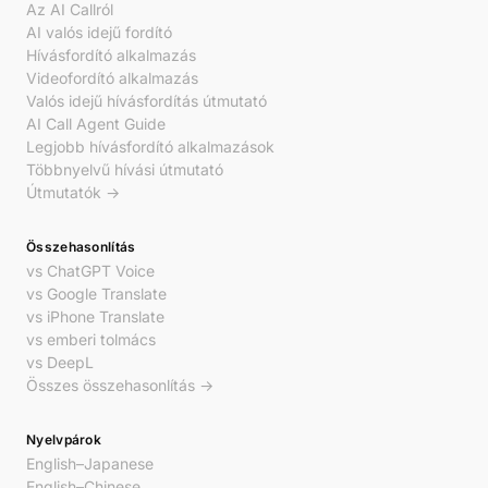
Az AI Callról
AI valós idejű fordító
Hívásfordító alkalmazás
Videofordító alkalmazás
Valós idejű hívásfordítás útmutató
AI Call Agent Guide
Legjobb hívásfordító alkalmazások
Többnyelvű hívási útmutató
Útmutatók →
Összehasonlítás
vs ChatGPT Voice
vs Google Translate
vs iPhone Translate
vs emberi tolmács
vs DeepL
Összes összehasonlítás →
Nyelvpárok
English–Japanese
English–Chinese