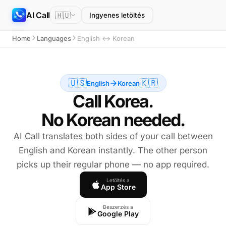
AI Call
🇭🇺
Ingyenes letöltés
Home
Languages
English ↔ Korean
🇺🇸
🇰🇷
English
Korean
Call Korea.
No Korean needed.
AI Call translates both sides of your call between
English and Korean instantly. The other person
picks up their regular phone — no app required.
Letöltés a
App Store
Beszerzés a
Google Play