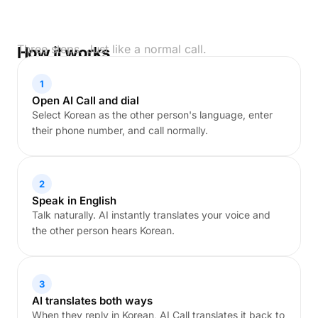
Three steps. Just like a normal call.
How it works
1
Open AI Call and dial
Select Korean as the other person's language, enter
their phone number, and call normally.
2
Speak in English
Talk naturally. AI instantly translates your voice and
the other person hears Korean.
3
AI translates both ways
When they reply in Korean, AI Call translates it back to