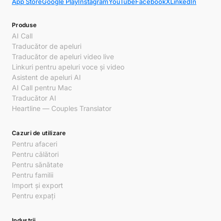
App Store
Google Play
Instagram
YouTube
Facebook
X
LinkedIn
Produse
AI Call
Traducător de apeluri
Traducător de apeluri video live
Linkuri pentru apeluri voce și video
Asistent de apeluri AI
AI Call pentru Mac
Traducător AI
Heartline — Couples Translator
Cazuri de utilizare
Pentru afaceri
Pentru călători
Pentru sănătate
Pentru familii
Import și export
Pentru expați
Industrii