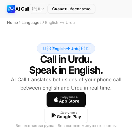
AI Call
🇷🇺
Скачать бесплатно
Home
Languages
English ↔ Urdu
🇺🇸
🇵🇰
English
Urdu
Call in Urdu.
Speak in English.
AI Call translates both sides of your phone call
between English and Urdu in real time.
Загрузите в
App Store
Доступно в
Google Play
Бесплатная загрузка · Бесплатные минуты включены