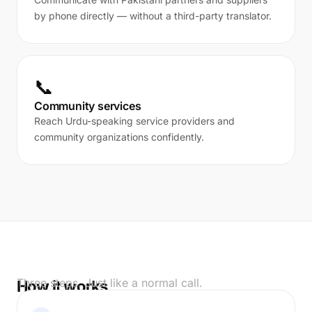
by phone directly — without a third-party translator.
📞
Community services
Reach Urdu-speaking service providers and
community organizations confidently.
Three steps. Just like a normal call.
How it works