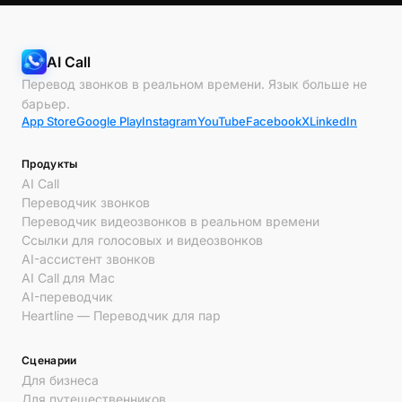
AI Call
Перевод звонков в реальном времени. Язык больше не
барьер.
App Store
Google Play
Instagram
YouTube
Facebook
X
LinkedIn
Продукты
AI Call
Переводчик звонков
Переводчик видеозвонков в реальном времени
Ссылки для голосовых и видеозвонков
AI-ассистент звонков
AI Call для Mac
AI-переводчик
Heartline — Переводчик для пар
Сценарии
Для бизнеса
Для путешественников