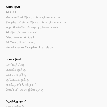
தயாரிப்புகள்
AI Call
தொலைபேசி அழைப்பு மொழிபெயர்ப்பாளர்
நிகழ்நேர வீடியோ அழைப்பு மொழிபெயர்ப்பாளர்
குரல் & வீடியோ அழைப்பு இணைப்புகள்
AI அழைப்பு உதவியாளர்
Mac க்கான AI Call
AI மொழிபெயர்ப்பாளர்
Heartline — Couples Translator
பயன்பாடுகள்
வணிகத்திற்கு
பயணிகளுக்கு
சுகாதாரத்திற்கு
குடும்பங்களுக்கு
இறக்குமதி & ஏற்றுமதி
வெளிநாட்டில் வாழ்வோருக்கு
தொழில்துறைகள்
உணவகங்கள்