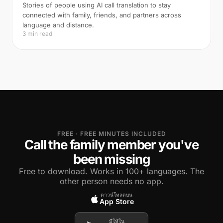
Stories of people using AI call translation to stay
connected with family, friends, and partners across
language and distance.
3 min read
FREE · FREE MINUTES INCLUDED
Call the family member you've
been missing
Free to download. Works in 100+ languages. The
other person needs no app.
ดาวน์โหลดบน
App Store
มีให้ใน