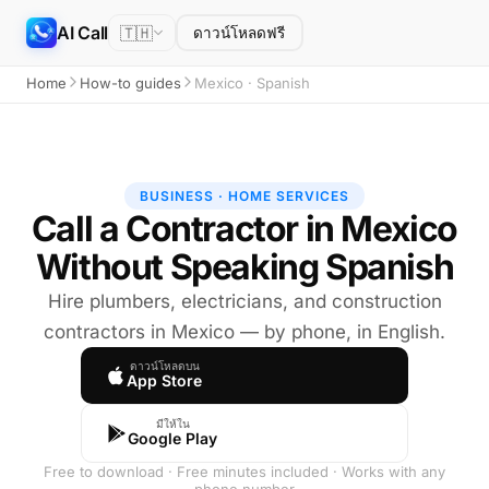
AI Call
🇹🇭
ดาวน์โหลดฟรี
Home
How-to guides
Mexico · Spanish
BUSINESS · HOME SERVICES
Call a Contractor in Mexico
Without Speaking Spanish
Hire plumbers, electricians, and construction
contractors in Mexico — by phone, in English.
ดาวน์โหลดบน
App Store
มีให้ใน
Google Play
Free to download · Free minutes included · Works with any