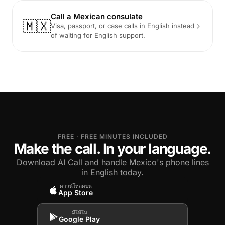
Call a Mexican consulate
🇲🇽
Visa, passport, or case calls in English instead
of waiting for English support.
FREE · FREE MINUTES INCLUDED
Make the call. In your language.
Download AI Call and handle Mexico's phone lines
in English today.
ดาวน์โหลดบน
App Store
มีให้ใน
Google Play