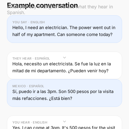
Example conversation
What you say in English versus what they hear in
Spanish.
YOU SAY · ENGLISH
Hello, I need an electrician. The power went out in
half of my apartment. Can someone come today?
THEY HEAR · ESPAÑOL
Hola, necesito un electricista. Se fue la luz en la
mitad de mi departamento. ¿Pueden venir hoy?
MEXICO · ESPAÑOL
Sí, puedo ir a las 3pm. Son 500 pesos por la visita
más refacciones. ¿Está bien?
YOU HEAR · ENGLISH
Yes, I can come at 3pm. It's 500 pesos for the visit