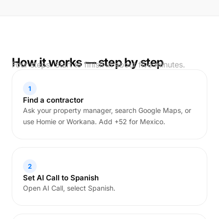
How it works — step by step
Four steps. Start to finish in about five minutes.
1
Find a contractor
Ask your property manager, search Google Maps, or
use Homie or Workana. Add +52 for Mexico.
2
Set AI Call to Spanish
Open AI Call, select Spanish.