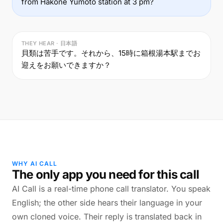
from Hakone Yumoto station at 3 pm?
THEY HEAR · 日本語
貝類は苦手です。それから、15時に箱根湯本駅までお
迎えをお願いできますか？
WHY AI CALL
The only app you need for this call
AI Call is a real-time phone call translator. You speak
English; the other side hears their language in your
own cloned voice. Their reply is translated back in