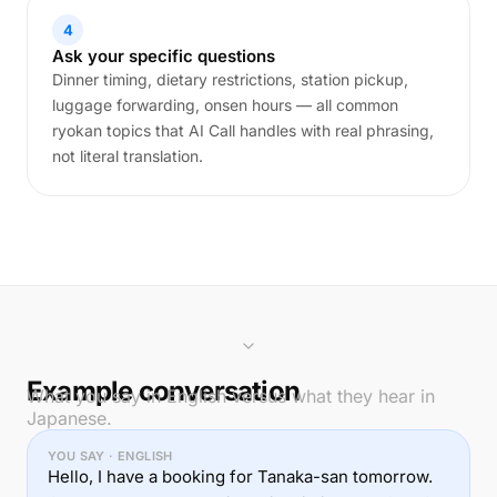
4
Ask your specific questions
Dinner timing, dietary restrictions, station pickup,
luggage forwarding, onsen hours — all common
ryokan topics that AI Call handles with real phrasing,
not literal translation.
Example conversation
What you say in English versus what they hear in
Japanese.
YOU SAY · ENGLISH
Hello, I have a booking for Tanaka-san tomorrow.