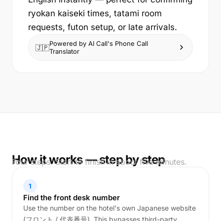
ryokan kaiseki times, tatami room
requests, futon setup, or late arrivals.
Powered by AI Call's Phone Call
🇯🇵
Translator
How it works — step by step
Four steps. Start to finish in about five minutes.
1
Find the front desk number
Use the number on the hotel's own Japanese website
(フロント / 代表番号). This bypasses third-party