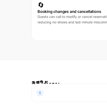
🔄
Booking changes and cancellations
Guests can call to modify or cancel reservat
reducing no-shows and last-minute miscomm
วิธีใช้งาน
1