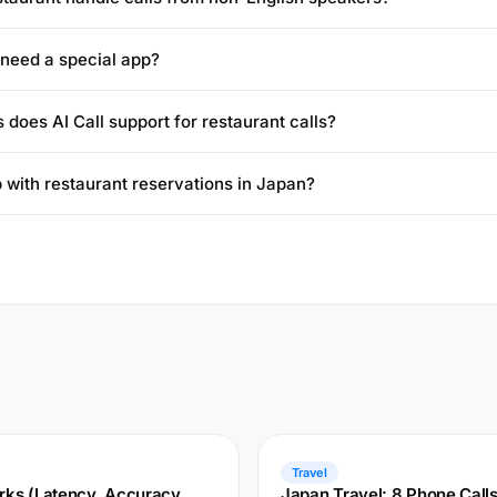
 need a special app?
does AI Call support for restaurant calls?
p with restaurant reservations in Japan?
Travel
rks (Latency, Accuracy,
Japan Travel: 8 Phone Call