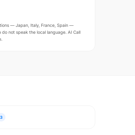
ations — Japan, Italy, France, Spain —
 do not speak the local language. AI Call
e.
3