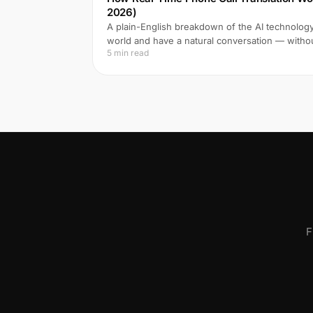
2026)
A plain-English breakdown of the AI technology 
world and have a natural conversation — witho
5 min read
F