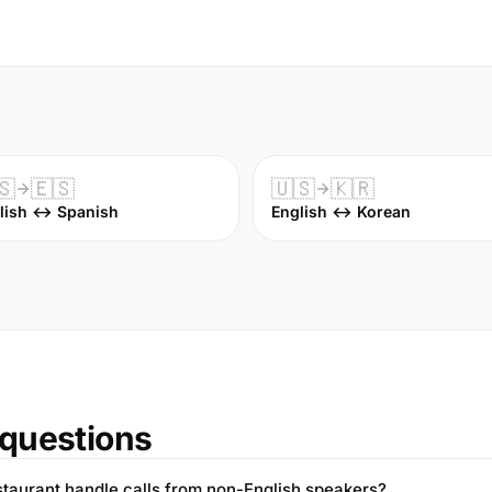
🇸
🇪🇸
🇺🇸
🇰🇷
lish ↔ Spanish
English ↔ Korean
questions
taurant handle calls from non-English speakers?