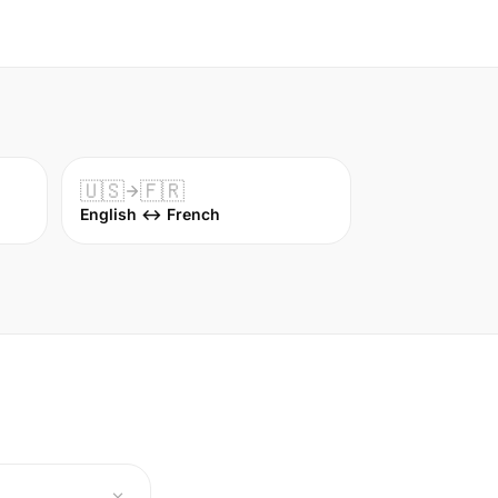
🇺🇸
🇫🇷
English ↔ French