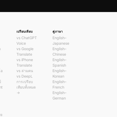
เปรียบเทียบ
คู่ภาษา
vs ChatGPT
English–
Voice
Japanese
า
vs Google
English–
Translate
Chinese
vs iPhone
English–
Translate
Spanish
โอ
vs ล่ามคน
English–
ร
vs DeepL
Korean
์
การเปรียบ
English–
nt
เทียบทั้งหมด
French
→
English–
German
าย