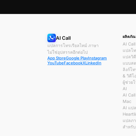
ผลิตภัณ
AI Call
AI Call
แปลการโทรเรียลไทม์ ภาษา
แปลโทร
ไม่ใช่อุปสรรคอีกต่อไป
แปลวิด
App Store
Google Play
Instagram
YouTube
Facebook
X
LinkedIn
แบบส
ลิงก์โท
& วิดีโ
ผู้ช่วย
AI
AI Cal
Mac
AI แป
Heartl
แปลภา
สำหรับค