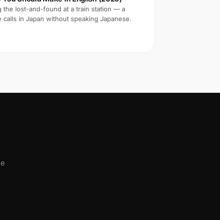
 the lost-and-found at a train station — a
e calls in Japan without speaking Japanese.
he