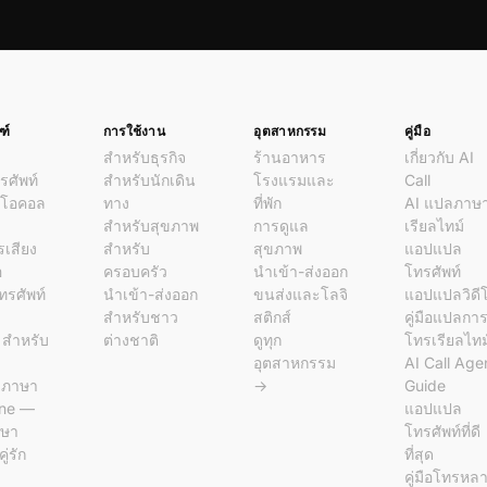
ฑ์
การใช้งาน
อุตสาหกรรม
คู่มือ
สำหรับธุรกิจ
ร้านอาหาร
เกี่ยวกับ AI
ศัพท์
สำหรับนักเดิน
โรงแรมและ
Call
ีโอคอล
ทาง
ที่พัก
AI แปลภาษ
ด
สำหรับสุขภาพ
การดูแล
เรียลไทม์
รเสียง
สำหรับ
สุขภาพ
แอปแปล
อ
ครอบครัว
นำเข้า-ส่งออก
โทรศัพท์
โทรศัพท์
นำเข้า-ส่งออก
ขนส่งและโลจิ
แอปแปลวิดี
สำหรับชาว
สติกส์
คู่มือแปลกา
l สำหรับ
ต่างชาติ
ดูทุก
โทรเรียลไทม
อุตสาหกรรม
AI Call Age
ลภาษา
→
Guide
ine —
แอปแปล
ษา
โทรศัพท์ที่ดี
ู่รัก
ที่สุด
คู่มือโทรหล