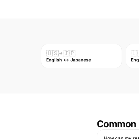
🇺🇸
🇯🇵
🇺
English ↔ Japanese
Eng
Common 
How can my res