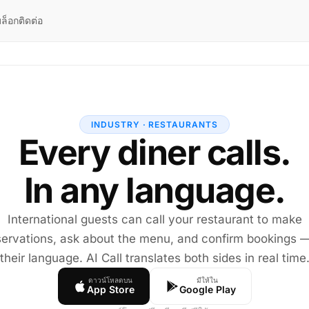
ล็อก
ติดต่อ
INDUSTRY · RESTAURANTS
Every diner calls.
In any language.
International guests can call your restaurant to make
servations, ask about the menu, and confirm bookings —
their language. AI Call translates both sides in real time
ดาวน์โหลดบน
มีให้ใน
App Store
Google Play