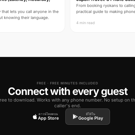
From booking ryokans to calling
that lets you call anyone in the
practical guide to making phon
ut knowing their language.
4 min read
FREE · FREE MINUTES INCLUDED
Connect with every guest
ree to download. Works with any phone number. No setup on t
caller's end.
ดาวน์โหลดบน
มีให้ใน
App Store
Google Play