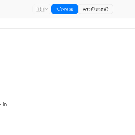
🇹🇭
โทรเลย
ดาวน์โหลดฟรี
 in
.