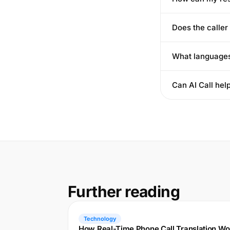
Does the caller
What languages 
Can AI Call hel
Further reading
Technology
How Real-Time Phone Call Translation Wo