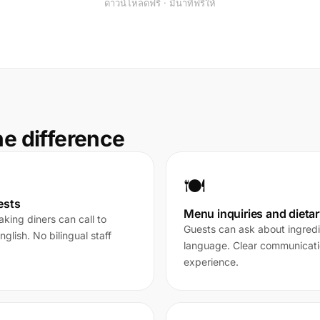
ดาวน์โหลดฟรี · มีนาทีฟรีให้
he difference
🍽️
ests
Menu inquiries and dieta
king diners can call to
Guests can ask about ingredie
glish. No bilingual staff
language. Clear communicati
experience.