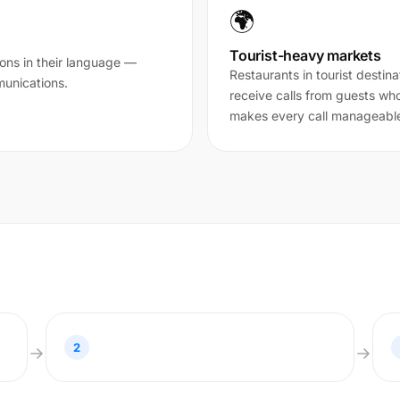
🌍
Tourist-heavy markets
ions in their language —
Restaurants in tourist destin
unications.
receive calls from guests who
makes every call manageabl
2