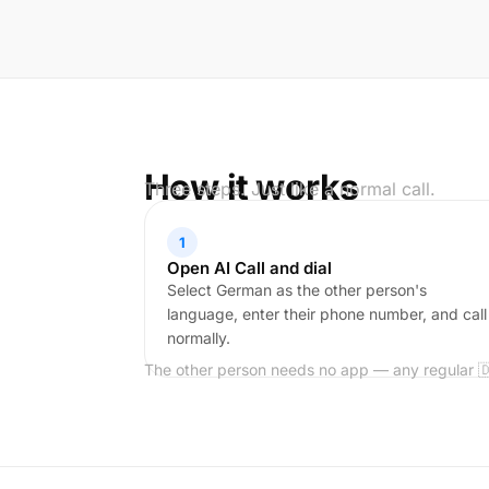
How it works
Three steps. Just like a normal call.
1
Open AI Call and dial
Select German as the other person's
language, enter their phone number, and call
normally.
The other person needs no app — any regular 