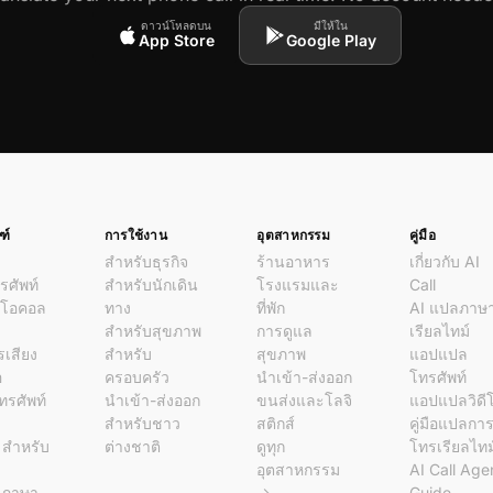
ดาวน์โหลดบน
มีให้ใน
App Store
Google Play
ฑ์
การใช้งาน
อุตสาหกรรม
คู่มือ
สำหรับธุรกิจ
ร้านอาหาร
เกี่ยวกับ AI
ศัพท์
สำหรับนักเดิน
โรงแรมและ
Call
ีโอคอล
ทาง
ที่พัก
AI แปลภาษ
ด
สำหรับสุขภาพ
การดูแล
เรียลไทม์
รเสียง
สำหรับ
สุขภาพ
แอปแปล
อ
ครอบครัว
นำเข้า-ส่งออก
โทรศัพท์
โทรศัพท์
นำเข้า-ส่งออก
ขนส่งและโลจิ
แอปแปลวิดี
สำหรับชาว
สติกส์
คู่มือแปลกา
l สำหรับ
ต่างชาติ
ดูทุก
โทรเรียลไทม
อุตสาหกรรม
AI Call Age
ลภาษา
→
Guide