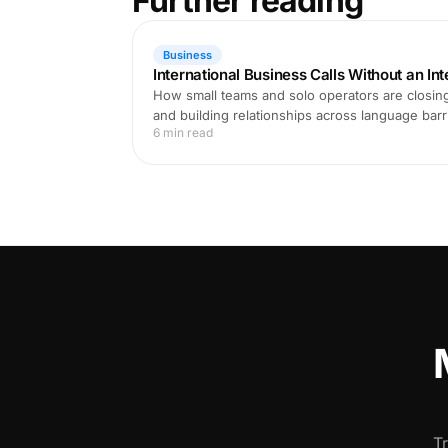
Further reading
Business
International Business Calls Without an In
How small teams and solo operators are closing
and building relationships across language barri
6 min read
T