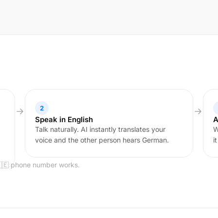
2
Speak in English
A
Talk naturally. AI instantly translates your
W
voice and the other person hears German.
i
🇩🇪 phone number works.