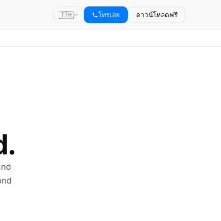
🇹🇭
โทรเลย
ดาวน์โหลดฟรี
d.
and
ond