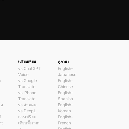
เปรียบเทียบ
คู่ภาษา
vs ChatGPT
English–
Voice
Japanese
า
vs Google
English–
Translate
Chinese
vs iPhone
English–
Translate
Spanish
โอ
vs ล่ามคน
English–
ร
vs DeepL
Korean
์
การเปรียบ
English–
nt
เทียบทั้งหมด
French
→
English–