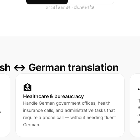
ดาวน์โหลดฟรี · มีนาทีฟรีให้
sh ↔ German translation
🏥
Healthcare & bureaucracy
T
Handle German government offices, health
B
,
insurance calls, and administrative tasks that
a
require a phone call — without needing fluent
A
German.