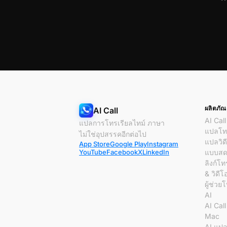
ผลิตภัณ
AI Call
AI Call
แปลการโทรเรียลไทม์ ภาษา
แปลโทร
ไม่ใช่อุปสรรคอีกต่อไป
แปลวิด
App Store
Google Play
Instagram
YouTube
Facebook
X
LinkedIn
แบบส
ลิงก์โท
& วิดีโ
ผู้ช่วย
AI
AI Cal
Mac
AI แป