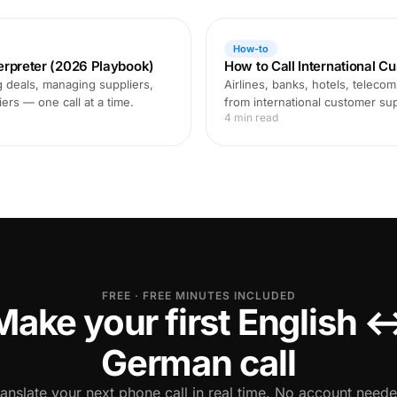
How-to
terpreter (2026 Playbook)
How to Call International C
 deals, managing suppliers,
Airlines, banks, hotels, teleco
ers — one call at a time.
from international customer supp
4 min read
FREE · FREE MINUTES INCLUDED
Make your first English 
German call
ranslate your next phone call in real time. No account neede