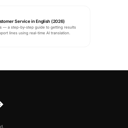
ustomer Service in English (2026)
ms — a step-by-step guide to getting results
ort lines using real-time AI translation.
↔
d.