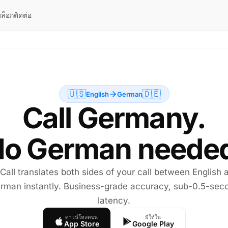
ล็อก
ติดต่อ
🇺🇸
🇩🇪
English
German
Call Germany.
o German neede
 Call translates both sides of your call between English 
rman instantly. Business-grade accuracy, sub-0.5-sec
latency.
ดาวน์โหลดบน
มีให้ใน
App Store
Google Play