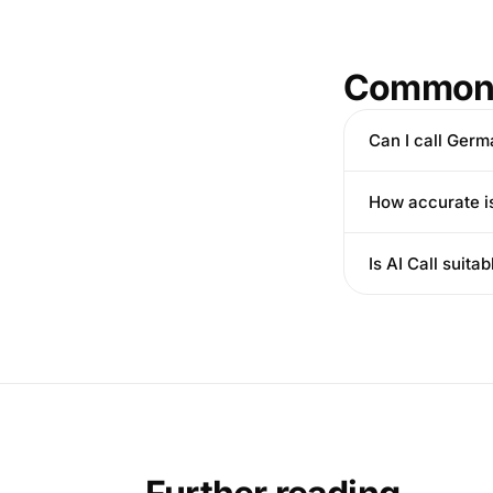
Common 
Can I call Ger
How accurate is
Is AI Call suit