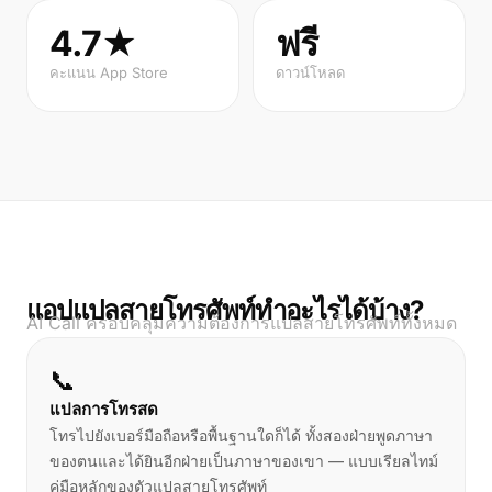
4.7★
ฟรี
คะแนน App Store
ดาวน์โหลด
แอปแปลสายโทรศัพท์ทำอะไรได้บ้าง?
AI Call ครอบคลุมความต้องการแปลสายโทรศัพท์ทั้งหมด
📞
แปลการโทรสด
โทรไปยังเบอร์มือถือหรือพื้นฐานใดก็ได้ ทั้งสองฝ่ายพูดภาษา
ของตนและได้ยินอีกฝ่ายเป็นภาษาของเขา — แบบเรียลไทม์
คู่มือหลักของตัวแปลสายโทรศัพท์