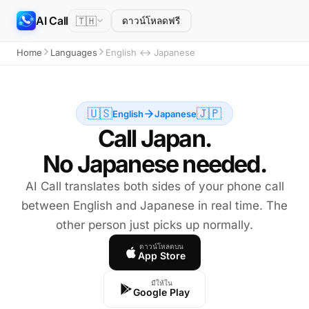
AI Call
🇹🇭
ดาวน์โหลดฟรี
Home
Languages
English ↔ Japanese
🇺🇸
🇯🇵
English
Japanese
Call Japan.
No Japanese needed.
AI Call translates both sides of your phone call
between English and Japanese in real time. The
other person just picks up normally.
ดาวน์โหลดบน
App Store
มีให้ใน
Google Play