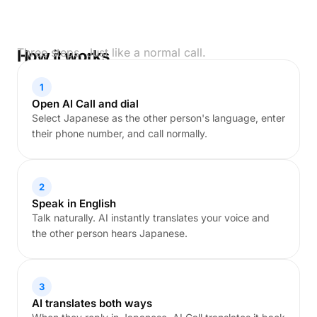
Three steps. Just like a normal call.
How it works
1
Open AI Call and dial
Select Japanese as the other person's language, enter
their phone number, and call normally.
2
Speak in English
Talk naturally. AI instantly translates your voice and
the other person hears Japanese.
3
AI translates both ways