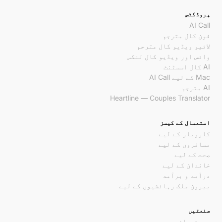
پروڈکٹس
AI Call
فون کال مترجم
لائیو ویڈیو کال مترجم
وائس اور ویڈیو کال لنکس
AI کال اسسٹنٹ
Mac کے لیے AI Call
AI مترجم
Heartline — Couples Translator
استعمال کے کیسز
کاروبار کے لیے
مسافروں کے لیے
صحت کے لیے
خاندان کے لیے
درآمد و برآمد
بیرون ملک رہائشیوں کے لیے
صنعتیں
ریستوران