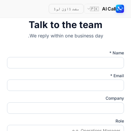
AI Call
🇵🇰
مفت ڈاؤن لوڈ
Talk to the team
We reply within one business day.
Name *
Email *
Company
Role