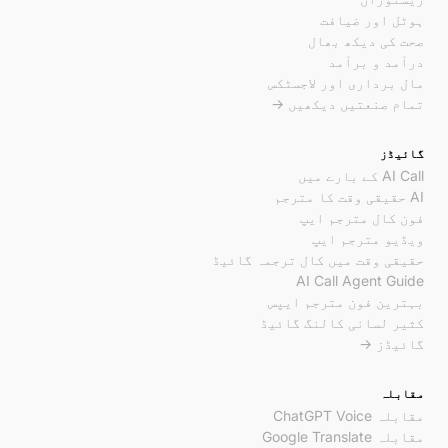
ہوٹل اور ضیافت
صحت کی دیکھ بھال
درآمد و برآمد
مال برداری اور لاجسٹکس
تمام صنعتیں دیکھیں →
گائیڈز
AI Call کے بارے میں
AI حقیقی وقت کا مترجم
فون کال مترجم ایپ
ویڈیو مترجم ایپ
حقیقی وقت میں کال ترجمہ گائیڈ
AI Call Agent Guide
بہترین فون مترجم ایپس
کثیر لسانی کالنگ گائیڈ
گائیڈز →
مقابلہ
مقابلہ ChatGPT Voice
مقابلہ Google Translate