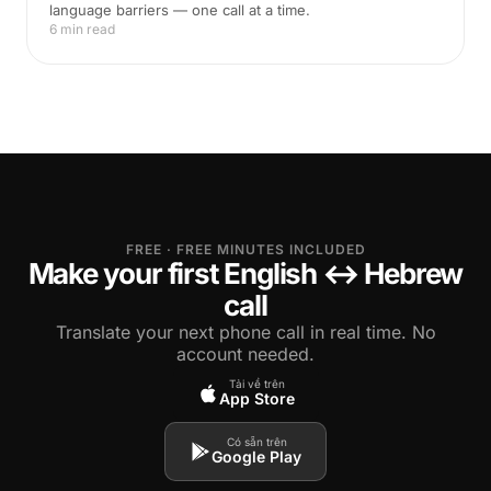
language barriers — one call at a time.
6 min read
FREE · FREE MINUTES INCLUDED
Make your first English ↔ Hebrew
call
Translate your next phone call in real time. No
account needed.
Tải về trên
App Store
Có sẵn trên
Google Play