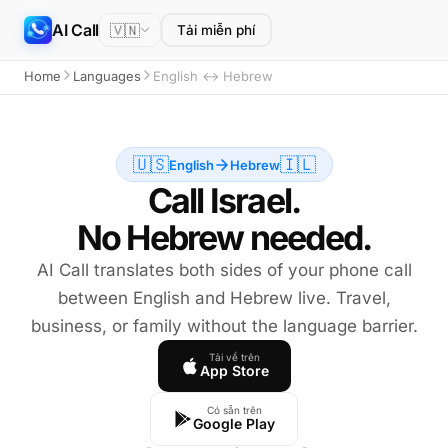
AI Call
🇻🇳
Tải miễn phí
Home
Languages
English ↔ Hebrew
🇺🇸
🇮🇱
English
Hebrew
Call Israel.
No Hebrew needed.
AI Call translates both sides of your phone call
between English and Hebrew live. Travel,
business, or family without the language barrier.
Tải về trên
App Store
Có sẵn trên
Google Play