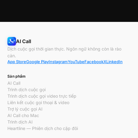
AI Call
Dịch cuộc gọi thời gian thực. Ngôn ngữ không còn là rào
cản.
App Store
Google Play
Instagram
YouTube
Facebook
X
LinkedIn
Sản phẩm
AI Call
Trình dịch cuộc gọi
Trình dịch cuộc gọi video trực tiếp
Liên kết cuộc gọi thoại & video
Trợ lý cuộc gọi AI
AI Call cho Mac
Trình dịch AI
Heartline — Phiên dịch cho cặp đôi