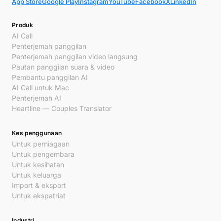
App Store
Google Play
Instagram
YouTube
Facebook
X
LinkedIn
Produk
AI Call
Penterjemah panggilan
Penterjemah panggilan video langsung
Pautan panggilan suara & video
Pembantu panggilan AI
AI Call untuk Mac
Penterjemah AI
Heartline — Couples Translator
Kes penggunaan
Untuk perniagaan
Untuk pengembara
Untuk kesihatan
Untuk keluarga
Import & eksport
Untuk ekspatriat
Industri