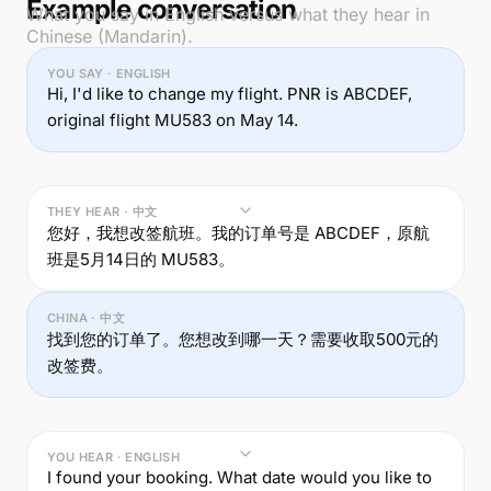
Example conversation
What you say in English versus what they hear in
Chinese (Mandarin).
YOU SAY · ENGLISH
Hi, I'd like to change my flight. PNR is ABCDEF,
original flight MU583 on May 14.
THEY HEAR · 中文
您好，我想改签航班。我的订单号是 ABCDEF，原航
班是5月14日的 MU583。
CHINA · 中文
找到您的订单了。您想改到哪一天？需要收取500元的
改签费。
YOU HEAR · ENGLISH
I found your booking. What date would you like to