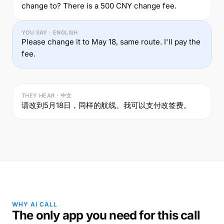
change to? There is a 500 CNY change fee.
YOU SAY · ENGLISH
Please change it to May 18, same route. I'll pay the
fee.
THEY HEAR · 中文
请改到5月18日，同样的航线。我可以支付改签费。
WHY AI CALL
The only app you need for this call