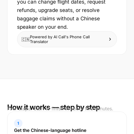
you can change flight dates, request
refunds, upgrade seats, or resolve
baggage claims without a Chinese
speaker on your end.
Powered by AI Call's Phone Call
🇨🇳
Translator
How it works — step by step
Four steps. Start to finish in about five minutes.
1
Get the Chinese-language hotline