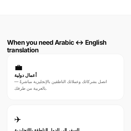
When you need Arabic ↔ English
translation
💼
أعمال دولية
اتصل بشركائك وعملائك الناطقين بالإنجليزية مباشرةً —
بالعربية من طرفك.
✈️
السفر إلى الدول الناطقة بالإنجليزية