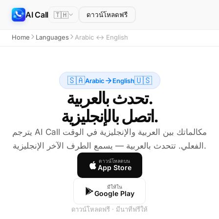
AI Call
🇹🇭
ดาวน์โหลดฟรี
Home
Languages
Arabic ↔ English
🇸🇦
🇺🇸
Arabic
English
تحدث بالعربية.
اتصل بالإنجليزية.
يترجم AI Call مكالماتك بين العربية والإنجليزية في الوقت
الفعلي. تتحدث بالعربية — يسمع الطرف الآخر الإنجليزية.
ดาวน์โหลดบน
App Store
มีให้ใน
Google Play
ดาวน์โหลดฟรี · มีนาทีฟรีให้