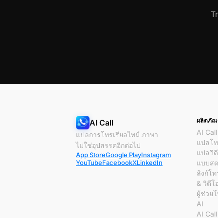
T
ผลิตภัณ
AI Call
AI Call
แปลการโทรเรียลไทม์ ภาษา
แปลโทร
ไม่ใช่อุปสรรคอีกต่อไป
แปลวิด
App Store
Google Play
Instagram
YouTube
Facebook
X
LinkedIn
แบบส
ลิงก์โท
& วิดีโ
ผู้ช่วย
AI
AI Cal