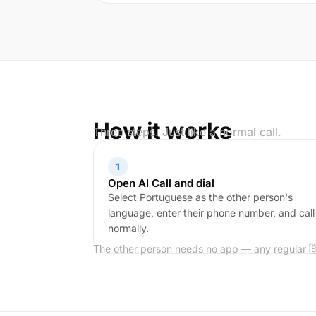
How it works
Three steps. Just like a normal call.
1
Open AI Call and dial
Select Portuguese as the other person's
language, enter their phone number, and call
normally.
The other person needs no app — any regular 