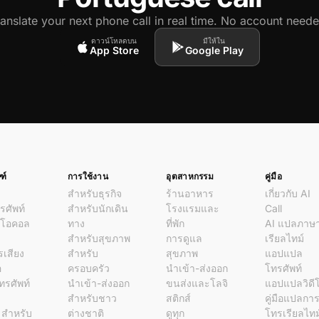
ranslate your next phone call in real time. No account neede
ดาวน์โหลดบน
มีให้ใน
App Store
Google Play
ฑ์
การใช้งาน
อุตสาหกรรม
คู่มือ
สำหรับธุรกิจ
ร้านอาหาร
เกี่ยวกับ AI
ศัพท์
สำหรับนักเดิน
โรงแรมและ
Call
ีโอคอล
ทาง
ที่พัก
AI แปลภาษ
ด
สำหรับสุขภาพ
การดูแล
เรียลไทม์
รเสียง
สำหรับ
สุขภาพ
แอปแปล
อ
ครอบครัว
นำเข้า-ส่งออก
โทรศัพท์
โทรศัพท์
นำเข้า-ส่งออก
ขนส่งและโลจิ
แอปแปลวิดี
สำหรับชาว
สติกส์
คู่มือแปลกา
l สำหรับ
ต่างชาติ
ดูทุก
โทรเรียลไทม