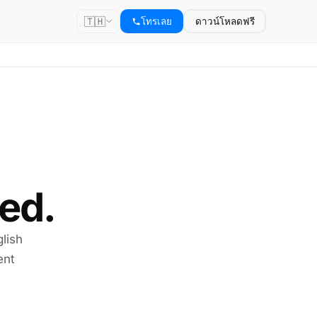
🇹🇭
โทรเลย
ดาวน์โหลดฟรี
ed.
lish
ent