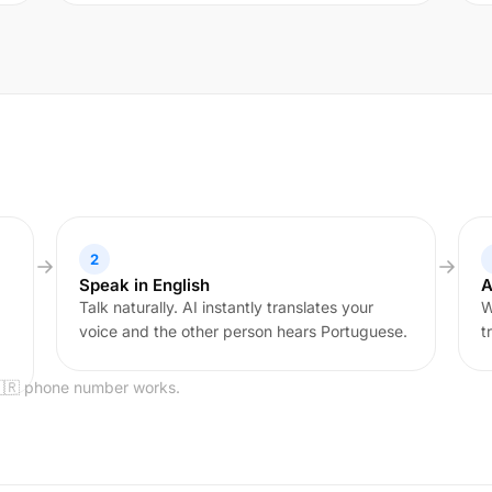
2
Speak in English
A
Talk naturally. AI instantly translates your
W
voice and the other person hears Portuguese.
t
🇧🇷 phone number works.