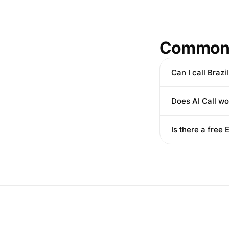
Common 
Can I call Braz
Does AI Call wo
Is there a free