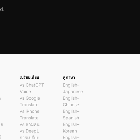
d.
เปรียบเทียบ
คู่ภาษา
vs ChatGPT
English–
Voice
Japanese
า
vs Google
English–
Translate
Chinese
vs iPhone
English–
Translate
Spanish
โอ
vs ล่ามคน
English–
ร
vs DeepL
Korean
์
การเปรียบ
English–