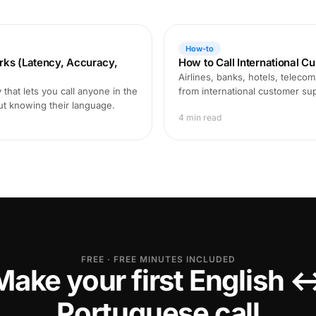
How-to
rks (Latency, Accuracy,
How to Call International C
Airlines, banks, hotels, teleco
that lets you call anyone in the
from international customer supp
ut knowing their language.
4 min read
FREE · FREE MINUTES INCLUDED
Make your first English 
Portuguese call