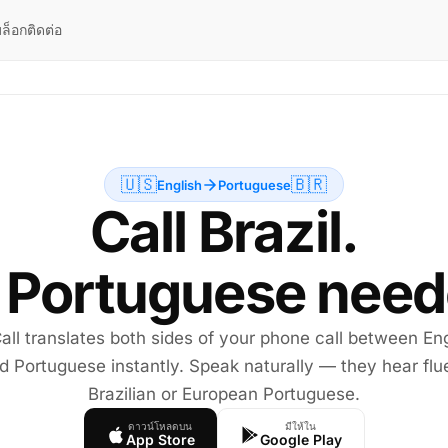
ล็อก
ติดต่อ
🇺🇸
🇧🇷
English
Portuguese
Call Brazil.
 Portuguese need
all translates both sides of your phone call between Eng
d Portuguese instantly. Speak naturally — they hear flu
Brazilian or European Portuguese.
ดาวน์โหลดบน
มีให้ใน
App Store
Google Play