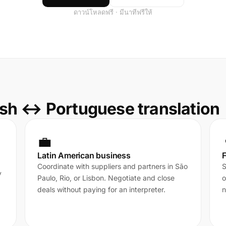
ดาวน์โหลดฟรี · มีนาทีฟรีให้
sh ↔ Portuguese translation
💼
Latin American business
F
Coordinate with suppliers and partners in São
S
y
Paulo, Rio, or Lisbon. Negotiate and close
o
deals without paying for an interpreter.
n