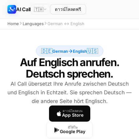
AI Call
🇹🇭
ดาวน์โหลดฟรี
Home
Languages
German ↔ English
🇩🇪
🇺🇸
German
English
Auf Englisch anrufen.
Deutsch sprechen.
AI Call übersetzt Ihre Anrufe zwischen Deutsch
und Englisch in Echtzeit. Sie sprechen Deutsch —
die andere Seite hört Englisch.
ดาวน์โหลดบน
App Store
มีให้ใน
Google Play