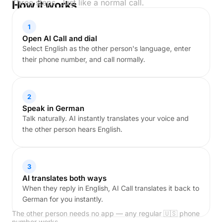
Three steps. Just like a normal call.
How it works
1
Open AI Call and dial
Select English as the other person's language, enter
their phone number, and call normally.
2
Speak in German
Talk naturally. AI instantly translates your voice and
the other person hears English.
3
AI translates both ways
When they reply in English, AI Call translates it back to
German for you instantly.
The other person needs no app — any regular 🇺🇸 phone
number works.