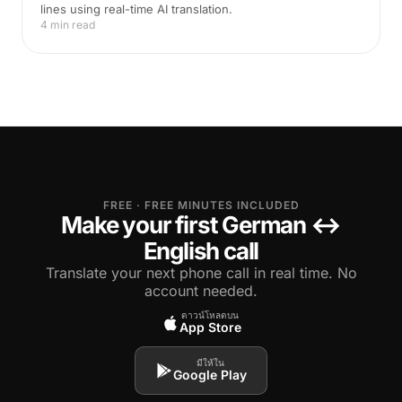
lines using real-time AI translation.
4 min read
FREE · FREE MINUTES INCLUDED
Make your first German ↔
English call
Translate your next phone call in real time. No
account needed.
ดาวน์โหลดบน
App Store
มีให้ใน
Google Play