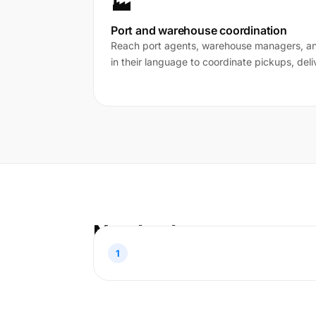
🏭
Port and warehouse coordination
Reach port agents, warehouse managers, and 
in their language to coordinate pickups, deli
Nasıl çalışır
1