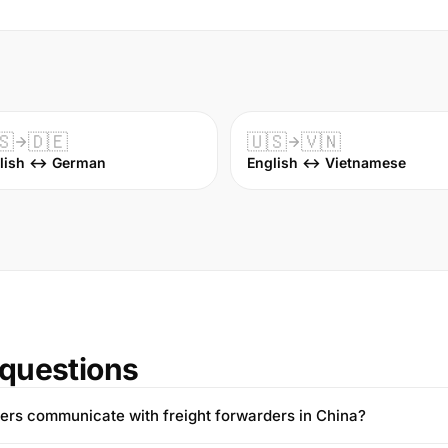
🇸
🇩🇪
🇺🇸
🇻🇳
lish ↔ German
English ↔ Vietnamese
questions
ers communicate with freight forwarders in China?