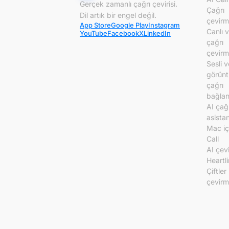
Gerçek zamanlı çağrı çevirisi.
Çağrı
Dil artık bir engel değil.
çevirm
App Store
Google Play
Instagram
Canlı 
YouTube
Facebook
X
LinkedIn
çağrı
çevirm
Sesli v
görünt
çağrı
bağlant
AI çağ
asistan
Mac iç
Call
AI çev
Heartl
Çiftler 
çevir