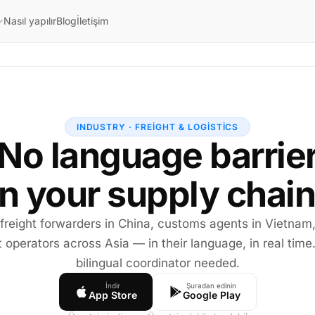
Nasıl yapılır
Blog
İletişim
INDUSTRY · FREIGHT & LOGISTICS
No language barrie
in your supply chain
 freight forwarders in China, customs agents in Vietnam
t operators across Asia — in their language, in real time
bilingual coordinator needed.
İndir
Şuradan edinin
App Store
Google Play