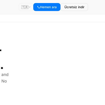
🇹🇷
Hemen ara
Ücretsiz indir
r
.
, and
. No