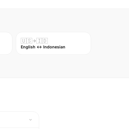
🇺🇸
🇮🇩
English ↔ Indonesian