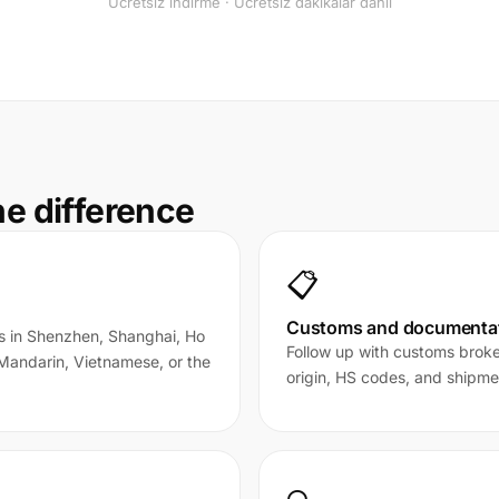
Ücretsiz indirme · Ücretsiz dakikalar dahil
he difference
📋
Customs and documentat
rs in Shenzhen, Shanghai, Ho
Follow up with customs broke
 Mandarin, Vietnamese, or the
origin, HS codes, and shipme