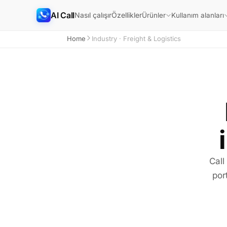
AI Call
Nasıl çalışır
Özellikler
Ürünler
Kullanım alanları
Home
Industry · Freight & Logistics
Call
por