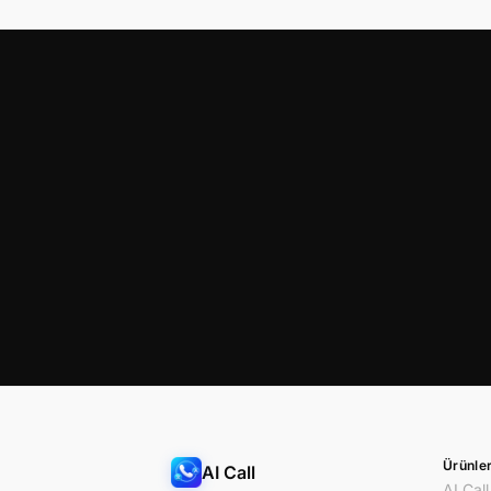
Ürünle
AI Call
AI Call