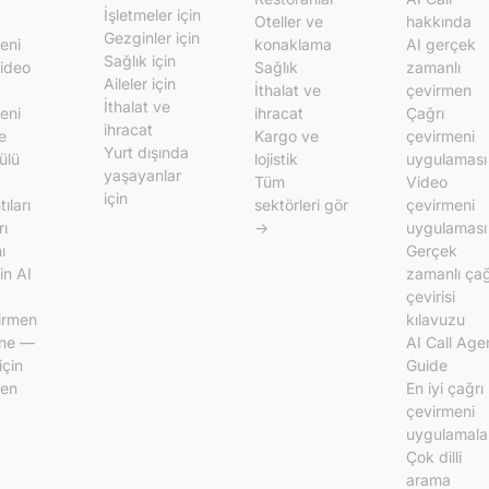
İşletmeler için
Oteller ve
hakkında
Gezginler için
eni
konaklama
AI gerçek
Sağlık için
video
Sağlık
zamanlı
Aileler için
İthalat ve
çevirmen
İthalat ve
eni
ihracat
Çağrı
ihracat
e
Kargo ve
çevirmeni
Yurt dışında
ülü
lojistik
uygulaması
yaşayanlar
Tüm
Video
için
ıları
sektörleri gör
çevirmeni
rı
→
uygulaması
ı
Gerçek
in AI
zamanlı çağ
çevirisi
irmen
kılavuzu
ine —
AI Call Age
için
Guide
men
En iyi çağrı
çevirmeni
uygulamala
Çok dilli
arama