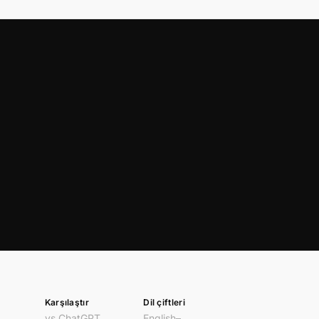
Karşılaştır
Dil çiftleri
vs ChatGPT
English–