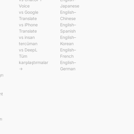
Voice
Japanese
vs Google
English–
Translate
Chinese
vs iPhone
English–
Translate
Spanish
vs insan
English–
tercüman
Korean
vs DeepL
English–
Tüm
French
karşılaştırmalar
English–
→
German
rı
nt
rı