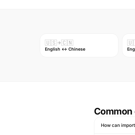
🇺🇸
🇨🇳
🇺
English ↔ Chinese
Eng
Common 
How can import