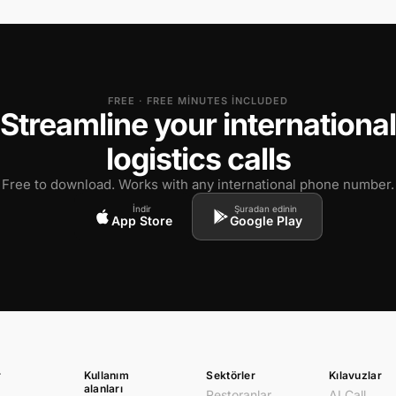
FREE · FREE MINUTES INCLUDED
Streamline your international
logistics calls
Free to download. Works with any international phone number.
İndir
Şuradan edinin
App Store
Google Play
r
Kullanım
Sektörler
Kılavuzlar
alanları
Restoranlar
AI Call