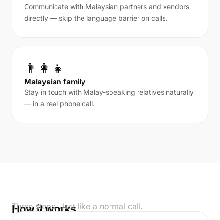
Communicate with Malaysian partners and vendors
directly — skip the language barrier on calls.
👨‍👩‍👧
Malaysian family
Stay in touch with Malay-speaking relatives naturally
— in a real phone call.
Three steps. Just like a normal call.
How it works