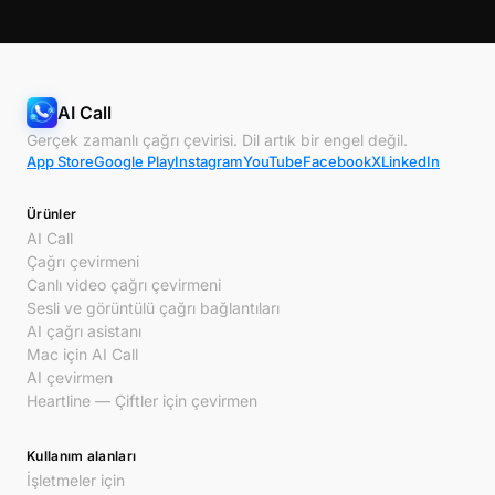
AI Call
Gerçek zamanlı çağrı çevirisi. Dil artık bir engel değil.
App Store
Google Play
Instagram
YouTube
Facebook
X
LinkedIn
Ürünler
AI Call
Çağrı çevirmeni
Canlı video çağrı çevirmeni
Sesli ve görüntülü çağrı bağlantıları
AI çağrı asistanı
Mac için AI Call
AI çevirmen
Heartline — Çiftler için çevirmen
Kullanım alanları
İşletmeler için