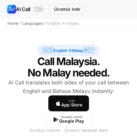
AI Call
🇹🇷
Ücretsiz indir
Home
Languages
English ↔ Malay
🇺🇸
🇲🇾
English
Malay
Call Malaysia.
No Malay needed.
AI Call translates both sides of your call between
English and Bahasa Melayu instantly.
İndir
App Store
Şuradan edinin
Google Play
Ücretsiz indirme · Ücretsiz dakikalar dahil