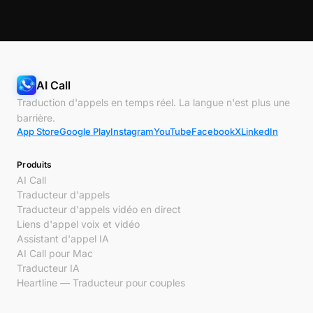
AI Call
Traduction d'appels en temps réel. La langue n'est plus une
barrière.
App Store
Google Play
Instagram
YouTube
Facebook
X
LinkedIn
Produits
AI Call
Traducteur d'appels
Traducteur d'appels vidéo en direct
Liens d'appel voix et vidéo
Assistant d'appel IA
AI Call pour Mac
Traducteur IA
Heartline — Traducteur pour couples