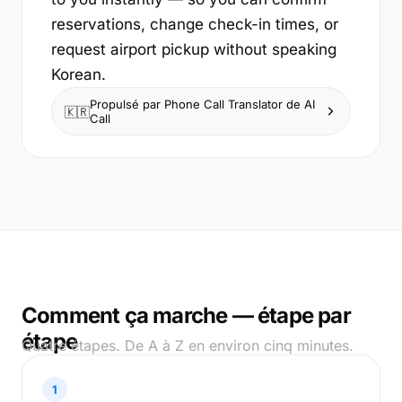
reservations, change check-in times, or
request airport pickup without speaking
Korean.
Propulsé par Phone Call Translator de AI
🇰🇷
Call
Comment ça marche — étape par
étape
Quatre étapes. De A à Z en environ cinq minutes.
1