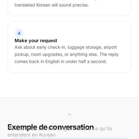
translated Korean will sound precise.
4
Make your request
Ask about early check-in, luggage storage, airport
pickup, room upgrades, or anything else. The reply
comes back in English in under half a second.
Exemple de conversation
Ce que vous dites en anglais face à ce qu'ils
entendent en Korean.