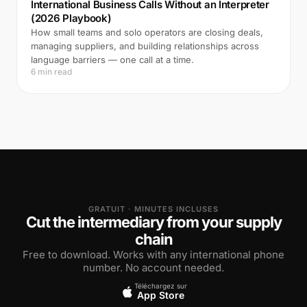
International Business Calls Without an Interpreter
(2026 Playbook)
How small teams and solo operators are closing deals,
managing suppliers, and building relationships across
language barriers — one call at a time.
6 min read
GRATUIT · MINUTES INCLUSES
Cut the intermediary from your supply
chain
Free to download. Works with any international phone
number. No account needed.
Téléchargez sur
App Store