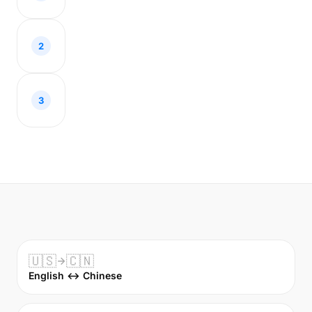
2
3
🇺🇸
🇨🇳
English ↔ Chinese