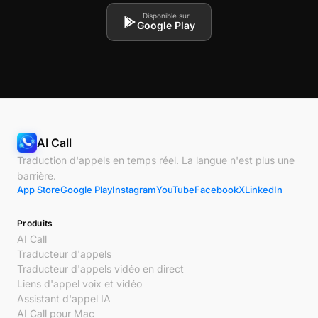
Disponible sur
Google Play
AI Call
Traduction d'appels en temps réel. La langue n'est plus une
barrière.
App Store
Google Play
Instagram
YouTube
Facebook
X
LinkedIn
Produits
AI Call
Traducteur d'appels
Traducteur d'appels vidéo en direct
Liens d'appel voix et vidéo
Assistant d'appel IA
AI Call pour Mac