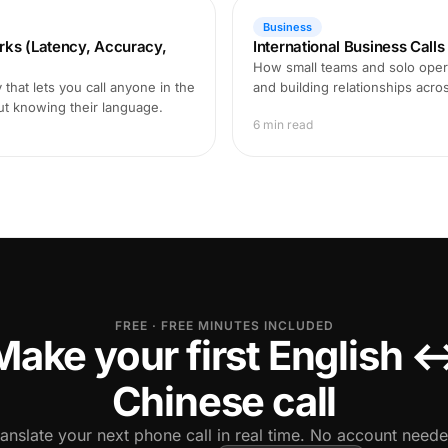
Business
rks (Latency, Accuracy,
International Business Call
How small teams and solo opera
that lets you call anyone in the
and building relationships acro
ut knowing their language.
6 min read
FREE · FREE MINUTES INCLUDED
Make your first English 
Chinese call
ranslate your next phone call in real time. No account neede