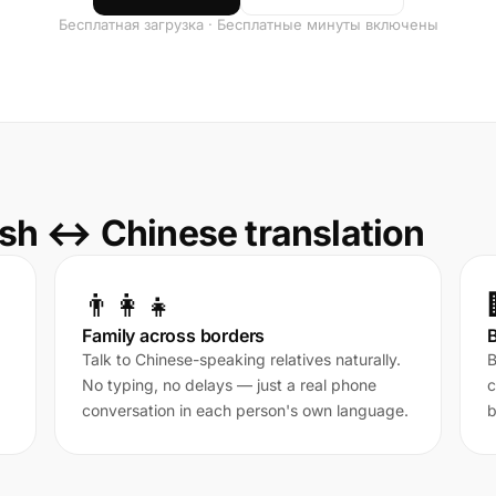
Бесплатная загрузка · Бесплатные минуты включены
sh ↔ Chinese translation
👨‍👩‍👧
Family across borders
Talk to Chinese-speaking relatives naturally.
B
No typing, no delays — just a real phone
c
conversation in each person's own language.
b