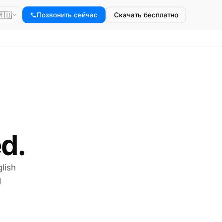
🇷🇺
Позвонить сейчас
Скачать бесплатно
d.
lish
I