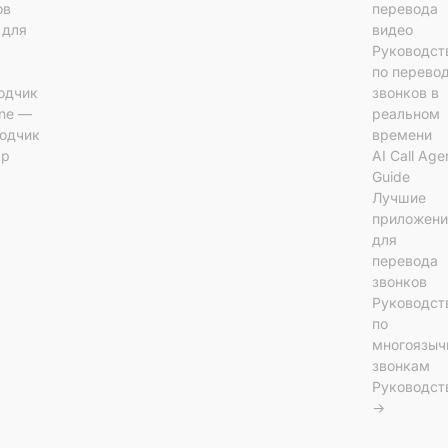
ов
перевода
l для
видео
Руководст
по перево
одчик
звонков в
ine —
реальном
одчик
времени
ар
AI Call Age
Guide
Лучшие
приложени
для
перевода
звонков
Руководст
по
многоязы
звонкам
Руководст
→