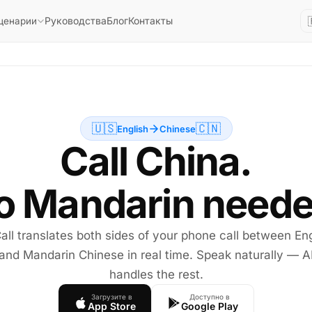
Руководства
Блог
Контакты
ценарии
🇺🇸
🇨🇳
English
Chinese
Call China.
o Mandarin neede
all translates both sides of your phone call between Eng
and Mandarin Chinese in real time. Speak naturally — A
handles the rest.
Загрузите в
Доступно в
App Store
Google Play