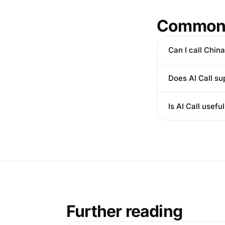
Common 
Can I call Chin
Does AI Call su
Is AI Call usef
Further reading