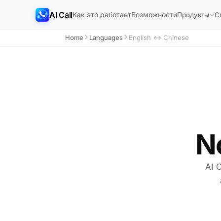
AI Call
Как это работает
Возможности
Продукты
С
Home
Languages
English ↔ Chinese
N
AI C