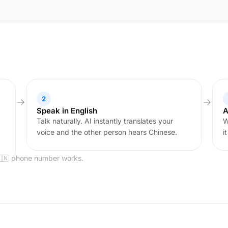
2
Speak in English
A
Talk naturally. AI instantly translates your
W
voice and the other person hears Chinese.
i
🇨🇳 phone number works.