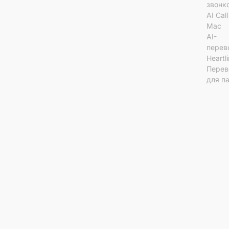
звонк
AI Cal
Mac
AI-
перев
Heartl
Перев
для п