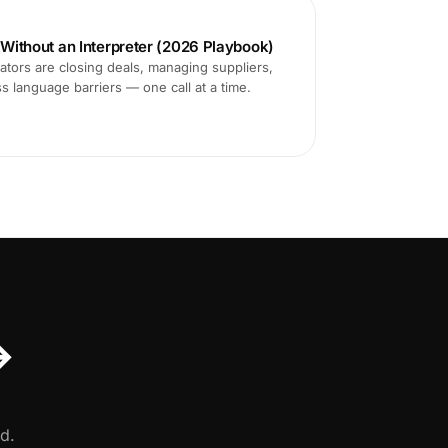
s Without an Interpreter (2026 Playbook)
tors are closing deals, managing suppliers,
ss language barriers — one call at a time.
↔
d.