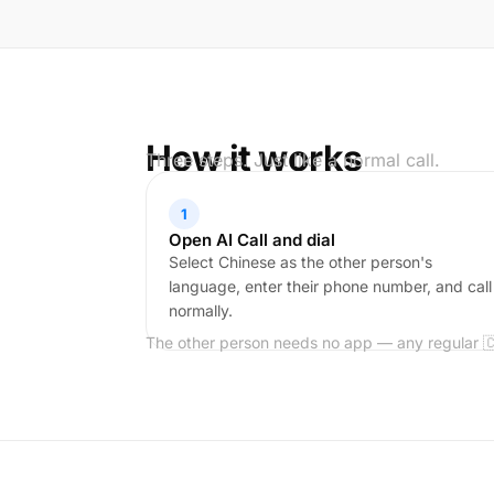
How it works
Three steps. Just like a normal call.
1
Open AI Call and dial
Select Chinese as the other person's
language, enter their phone number, and call
normally.
The other person needs no app — any regular 