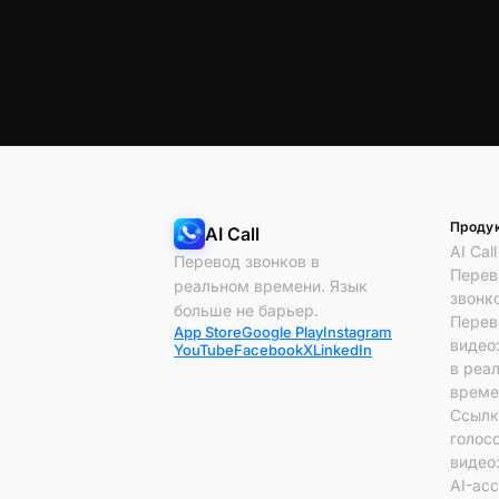
Проду
AI Call
AI Call
Перевод звонков в
Перев
реальном времени. Язык
звонк
больше не барьер.
Перев
App Store
Google Play
Instagram
видео
YouTube
Facebook
X
LinkedIn
в реа
време
Ссылк
голос
видео
AI-ас