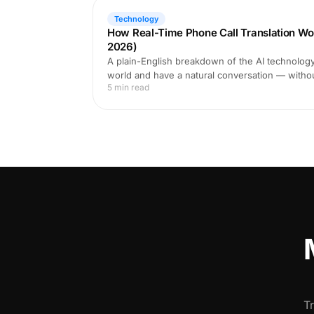
Technology
How Real-Time Phone Call Translation Wo
2026)
A plain-English breakdown of the AI technology 
world and have a natural conversation — witho
5 min read
T