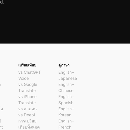
d.
เปรียบเทียบ
คู่ภาษา
vs ChatGPT
English–
Voice
Japanese
า
vs Google
English–
Translate
Chinese
vs iPhone
English–
Translate
Spanish
โอ
vs ล่ามคน
English–
ร
vs DeepL
Korean
์
การเปรียบ
English–
nt
เทียบทั้งหมด
French