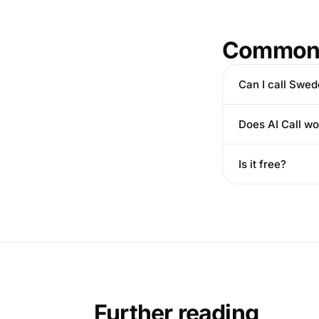
Common 
Can I call Swe
Does AI Call wo
Is it free?
Further reading