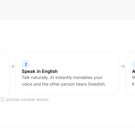
2
Speak in English
A
Talk naturally. AI instantly translates your
W
voice and the other person hears Swedish.
i
🇸🇪 phone number works.