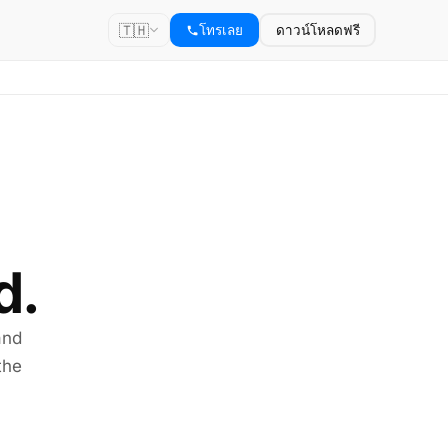
🇹🇭
โทรเลย
ดาวน์โหลดฟรี
d.
and
the