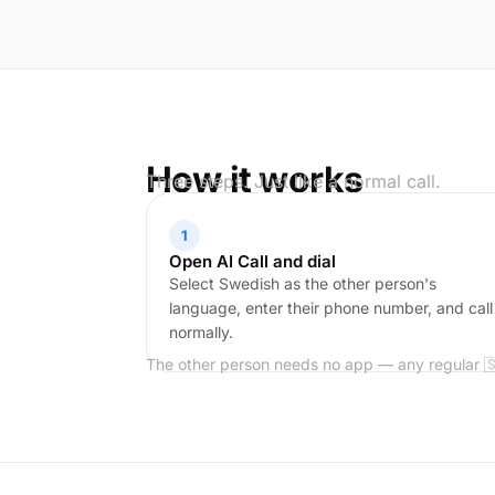
How it works
Three steps. Just like a normal call.
1
Open AI Call and dial
Select Swedish as the other person's
language, enter their phone number, and call
normally.
The other person needs no app — any regular 