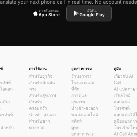
ranslate your next phone call in real time. No account neede
ดาวน์โหลดบน
มีให้ใน
App Store
Google Play
ฑ์
การใช้งาน
อุตสาหกรรม
คู่มือ
สำหรับธุรกิจ
ร้านอาหาร
เกี่ยวกับ AI
ศัพท์
สำหรับนักเดิน
โรงแรมและ
Call
ีโอคอล
ทาง
ที่พัก
AI แปลภาษ
ด
สำหรับสุขภาพ
การดูแล
เรียลไทม์
รเสียง
สำหรับ
สุขภาพ
แอปแปล
อ
ครอบครัว
นำเข้า-ส่งออก
โทรศัพท์
โทรศัพท์
นำเข้า-ส่งออก
ขนส่งและโลจิ
แอปแปลวิดี
สำหรับชาว
สติกส์
คู่มือแปลกา
l สำหรับ
ต่างชาติ
ดูทุก
โทรเรียลไทม
อุตสาหกรรม
AI Call Age