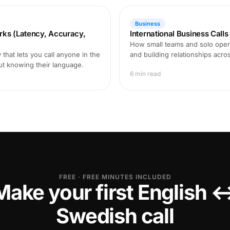
Business
rks (Latency, Accuracy,
International Business Call
How small teams and solo opera
that lets you call anyone in the
and building relationships acro
ut knowing their language.
6 min read
FREE · FREE MINUTES INCLUDED
Make your first English 
Swedish call