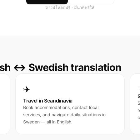
ดาวน์โหลดฟรี · มีนาทีฟรีให้
sh ↔ Swedish translation
✈️
S
Travel in Scandinavia
S
Book accommodations, contact local
r
services, and navigate daily situations in
c
Sweden — all in English.