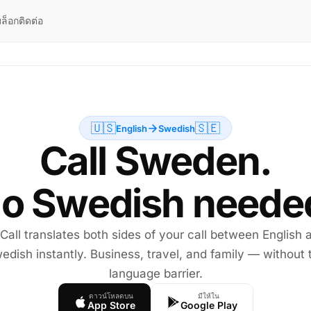
ล็อก
ติดต่อ
🇺🇸
🇸🇪
English
Swedish
Call Sweden.
o Swedish neede
 Call translates both sides of your call between English 
edish instantly. Business, travel, and family — without 
language barrier.
ดาวน์โหลดบน
มีให้ใน
App Store
Google Play