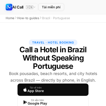
AI Call
🇻🇳
Tải miễn phí
Home
How-to guides
Brazil · Portuguese
TRAVEL · HOTEL BOOKING
Call a Hotel in Brazil
Without Speaking
Portuguese
Book pousadas, beach resorts, and city hotels
across Brazil — directly by phone, in English.
Tải về trên
App Store
Có sẵn trên
Google Play