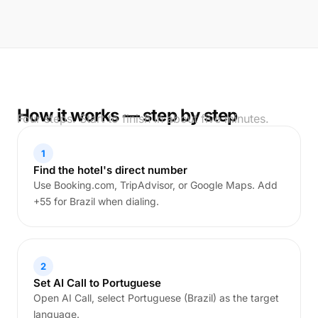
How it works — step by step
Four steps. Start to finish in about five minutes.
1
Find the hotel's direct number
Use Booking.com, TripAdvisor, or Google Maps. Add
+55 for Brazil when dialing.
2
Set AI Call to Portuguese
Open AI Call, select Portuguese (Brazil) as the target
language.