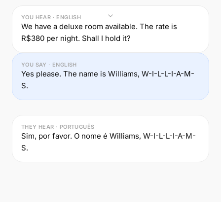
YOU HEAR · ENGLISH
We have a deluxe room available. The rate is
R$380 per night. Shall I hold it?
YOU SAY · ENGLISH
Yes please. The name is Williams, W-I-L-L-I-A-M-
S.
THEY HEAR · PORTUGUÊS
Sim, por favor. O nome é Williams, W-I-L-L-I-A-M-
S.