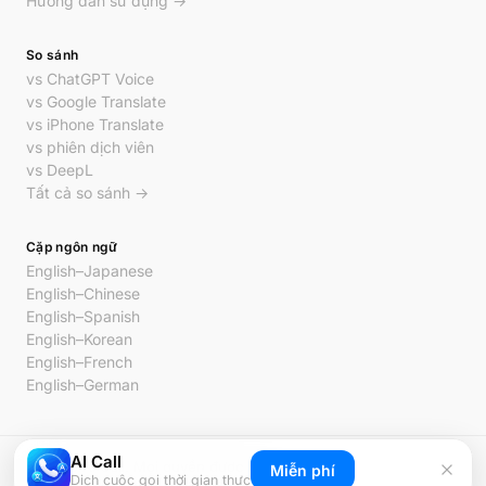
Hướng dẫn sử dụng →
So sánh
vs ChatGPT Voice
vs Google Translate
vs iPhone Translate
vs phiên dịch viên
vs DeepL
Tất cả so sánh →
Cặp ngôn ngữ
English–Japanese
English–Chinese
English–Spanish
English–Korean
English–French
English–German
AI Call
© 2026 AI Call. Mọi quyền được bảo lưu.
Miễn phí
Dịch cuộc gọi thời gian thực
Quyền riêng tư
Điều khoản
Liên hệ