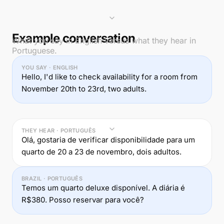
Example conversation
What you say in English versus what they hear in
Portuguese.
YOU SAY · ENGLISH
Hello, I'd like to check availability for a room from
November 20th to 23rd, two adults.
THEY HEAR · PORTUGUÊS
Olá, gostaria de verificar disponibilidade para um
quarto de 20 a 23 de novembro, dois adultos.
BRAZIL · PORTUGUÊS
Temos um quarto deluxe disponível. A diária é
R$380. Posso reservar para você?