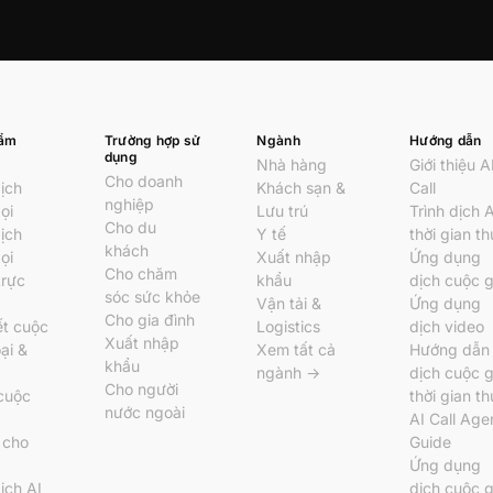
hẩm
Trường hợp sử
Ngành
Hướng dẫn
dụng
Nhà hàng
Giới thiệu A
Cho doanh
dịch
Khách sạn &
Call
nghiệp
ọi
Lưu trú
Trình dịch A
Cho du
dịch
Y tế
thời gian t
khách
ọi
Xuất nhập
Ứng dụng
Cho chăm
trực
khẩu
dịch cuộc g
sóc sức khỏe
Vận tải &
Ứng dụng
Cho gia đình
ết cuộc
Logistics
dịch video
Xuất nhập
ại &
Xem tất cả
Hướng dẫn
khẩu
ngành →
dịch cuộc g
Cho người
 cuộc
thời gian t
nước ngoài
AI Call Age
l cho
Guide
Ứng dụng
dịch AI
dịch cuộc g