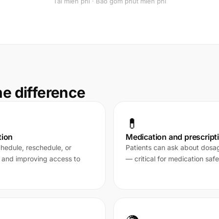
Tải miễn phí · Bao gồm phút miễn phí
he difference
💊
tion
Medication and prescript
chedule, reschedule, or
Patients can ask about dosage,
 and improving access to
— critical for medication saf