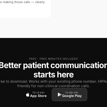
 to making those calls — clearly
FREE · FREE MINUTES INCLUDED
Better patient communicatio
starts here
ree to download. Works with your existing phone number. HIPA
friendly for non-clinical coordination calls.
Tải về trên
Có sẵn trên
App Store
Google Play