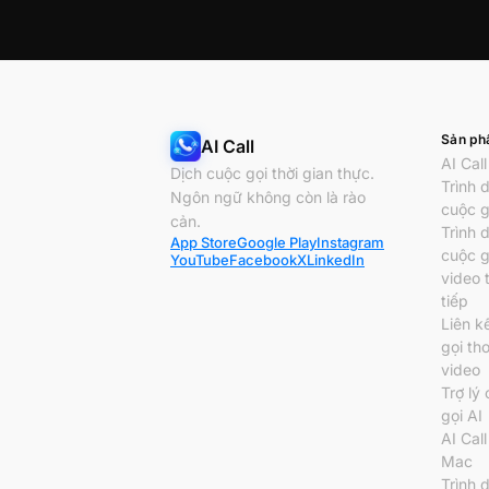
Sản p
AI Call
AI Call
Dịch cuộc gọi thời gian thực.
Trình 
Ngôn ngữ không còn là rào
cuộc g
cản.
Trình 
App Store
Google Play
Instagram
cuộc g
YouTube
Facebook
X
LinkedIn
video 
tiếp
Liên k
gọi tho
video
Trợ lý
gọi AI
AI Cal
Mac
Trình 