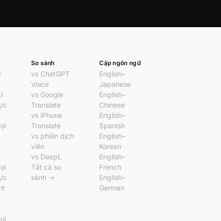
So sánh
Cặp ngôn ngữ
I
vs ChatGPT
English–
Voice
Japanese
I
vs Google
English–
hực
Translate
Chinese
vs iPhone
English–
ọi
Translate
Spanish
vs phiên dịch
English–
viên
Korean
vs DeepL
English–
ọi
Tất cả so
French
hực
sánh →
English–
nt
German
ọi