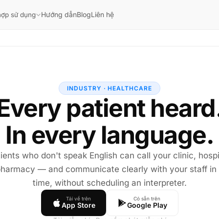
Hướng dẫn
Blog
Liên hệ
hợp sử dụng
INDUSTRY · HEALTHCARE
Every patient heard
In every language.
ients who don't speak English can call your clinic, hospi
pharmacy — and communicate clearly with your staff in 
time, without scheduling an interpreter.
Tải về trên
Có sẵn trên
App Store
Google Play