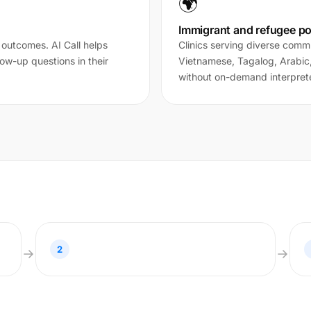
🌍
Immigrant and refugee po
y outcomes. AI Call helps
Clinics serving diverse comm
low-up questions in their
Vietnamese, Tagalog, Arabic
without on-demand interprete
2