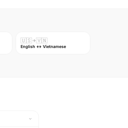
🇺🇸
🇻🇳
English ↔ Vietnamese