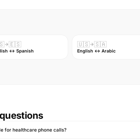
🇸
🇪🇸
🇺🇸
🇸🇦
lish ↔ Spanish
English ↔ Arabic
questions
ble for healthcare phone calls?