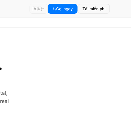
🇻🇳
Gọi ngay
Tải miễn phí
.
tal,
real