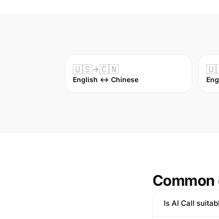
🇺🇸
🇨🇳
🇺
English ↔ Chinese
Eng
Common 
Is AI Call suita