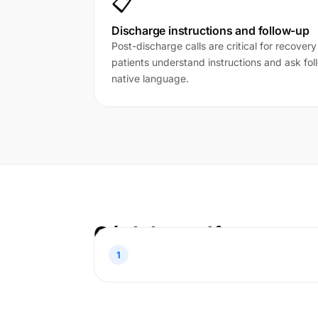
📋
Discharge instructions and follow-up
Post-discharge calls are critical for recover
patients understand instructions and ask fol
native language.
Cách hoạt động
1