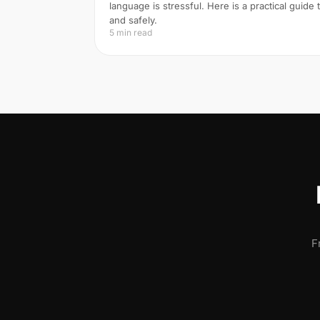
language is stressful. Here is a practical guide
and safely.
5 min read
F