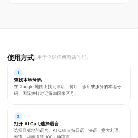
使用方式
三个步骤。适用于全球任何电话号码。
1
查找本地号码
在 Google 地图上找到酒店、餐厅、诊所或服务的本地号
码。国际拨打时记得加国家区号。
2
打开 AI Call,选择语言
选择目标地的语言。AI Call 支持日语、法语、意大利语、
泰语、越南语等 100+ 种语言。