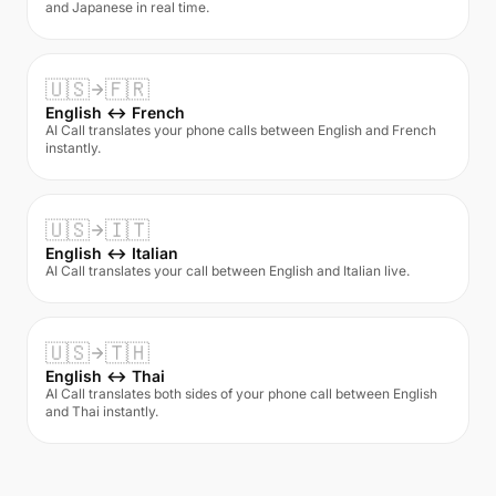
and Japanese in real time.
🇺🇸
🇫🇷
English ↔ French
AI Call translates your phone calls between English and French
instantly.
🇺🇸
🇮🇹
English ↔ Italian
AI Call translates your call between English and Italian live.
🇺🇸
🇹🇭
English ↔ Thai
AI Call translates both sides of your phone call between English
and Thai instantly.