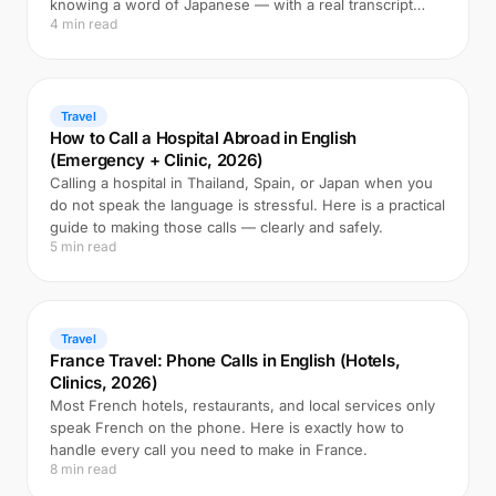
knowing a word of Japanese — with a real transcript
4 min read
example.
Travel
How to Call a Hospital Abroad in English
(Emergency + Clinic, 2026)
Calling a hospital in Thailand, Spain, or Japan when you
do not speak the language is stressful. Here is a practical
guide to making those calls — clearly and safely.
5 min read
Travel
France Travel: Phone Calls in English (Hotels,
Clinics, 2026)
Most French hotels, restaurants, and local services only
speak French on the phone. Here is exactly how to
handle every call you need to make in France.
8 min read