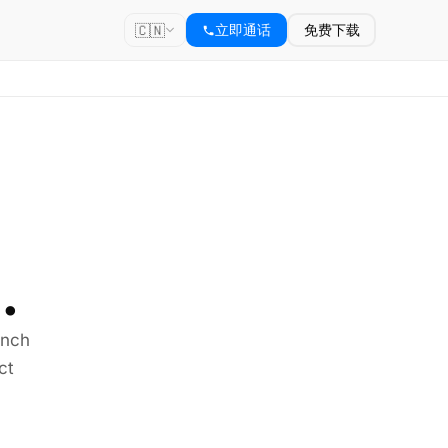
🇨🇳
立即通话
免费下载
.
ench
ct