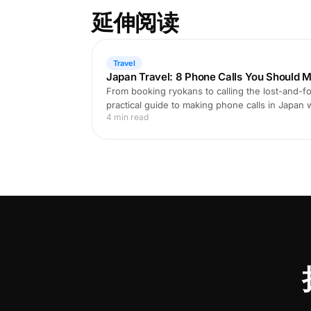
延伸阅读
Travel
Japan Travel: 8 Phone Calls You Should M
From booking ryokans to calling the lost-and-fo
practical guide to making phone calls in Japan
4 min read