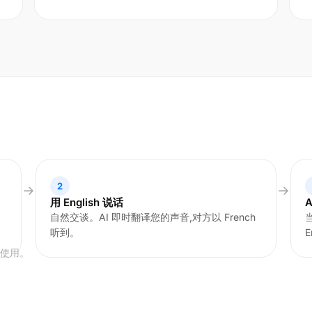
2
用 English 说话
自然交谈。AI 即时翻译您的声音,对方以 French
当
听到。
E
可使用。