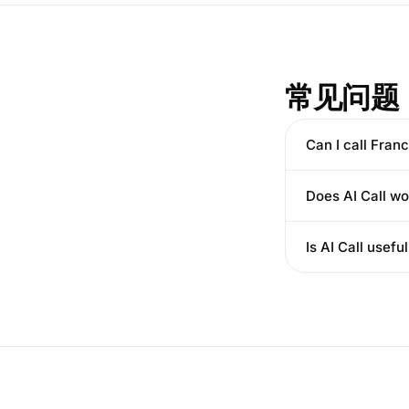
常见问题
Can I call Fran
Does AI Call w
Is AI Call usefu