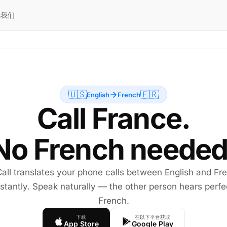
系我们
🇺🇸
🇫🇷
English
French
Call France.
No French needed
Call translates your phone calls between English and Fr
nstantly. Speak naturally — the other person hears perfe
French.
下载
在以下平台获取
App Store
Google Play