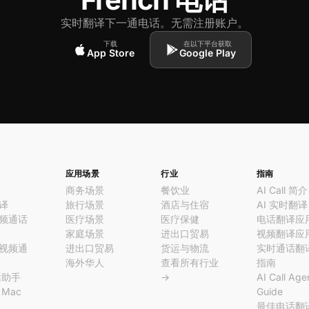
实时翻译下一通电话。无需注册账户。
下载
在以下平台获取
App Store
Google Play
应用场景
行业
指南
商务场景
餐饮业
AI Call 简介
译
旅行场景
酒店与住宿
AI 实时翻译
频通话
医疗场景
医疗保健
电话翻译应
家庭场景
进出口贸易
视频翻译应
视频通
进出口贸易
货运与物流
实时通话翻
海外华人
查看所有行业
指南
话助手
→
AI Call Age
l Mac
Guide
最佳电话翻