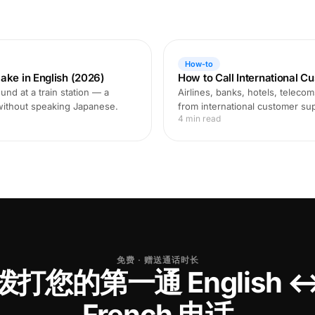
How-to
ake in English (2026)
How to Call International C
und at a train station — a
Airlines, banks, hotels, teleco
 without speaking Japanese.
from international customer supp
4 min read
免费 · 赠送通话时长
拨打您的第一通 English 
French 电话