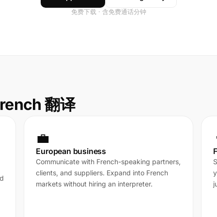
免费下载 · 含免费通话分钟
rench 翻译
💼
European business
F
Communicate with French-speaking partners,
S
clients, and suppliers. Expand into French
y
nd
markets without hiring an interpreter.
j