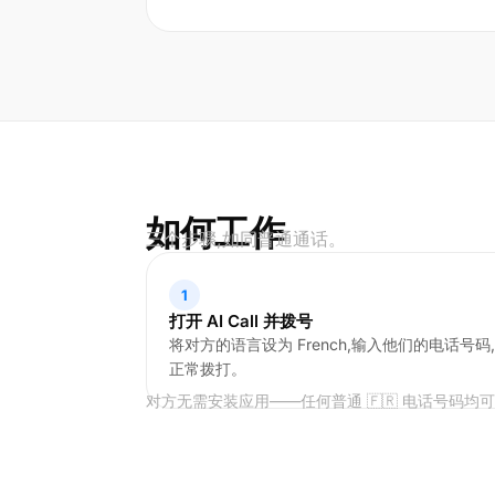
如何工作
三个步骤,如同普通通话。
1
打开 AI Call 并拨号
将对方的语言设为 French,输入他们的电话号码,
正常拨打。
对方无需安装应用——任何普通 🇫🇷 电话号码均