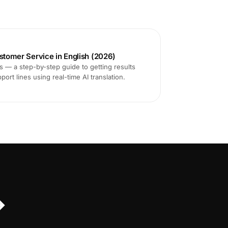
ustomer Service in English (2026)
ms — a step-by-step guide to getting results
ort lines using real-time AI translation.
↔