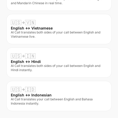
and Mandarin Chinese in real time.
🇺🇸
🇻🇳
English ↔ Vietnamese
AI Call translates both sides of your call between English and
Vietnamese live.
🇺🇸
🇮🇳
English ↔ Hindi
AI Call translates both sides of your call between English and
Hindi instantly.
🇺🇸
🇮🇩
English ↔ Indonesian
AI Call translates your call between English and Bahasa
Indonesia instantly.