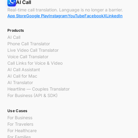
AI Call
Real-time call translation. Language is no longer a barrier.
App Store
Google Play
Instagram
YouTube
Facebook
X
LinkedIn
Products
AI Call
Phone Call Translator
Live Video Call Translator
Voice Call Translator
Call Links for Voice & Video
AI Call Assistant
AI Call for Mac
AI Translator
Heartline — Couples Translator
For Business (API & SDK)
Use Cases
For Business
For Travelers
For Healthcare
For Families