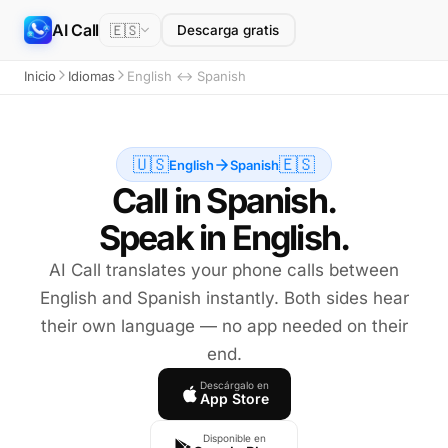
AI Call
🇪🇸
Descarga gratis
Inicio
Idiomas
English ↔ Spanish
🇺🇸
🇪🇸
English
Spanish
Call in Spanish.
Speak in English.
AI Call translates your phone calls between
English and Spanish instantly. Both sides hear
their own language — no app needed on their
end.
Descárgalo en
App Store
Disponible en