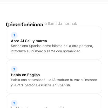
Tres pasos. Como una llamada normal.
Cómo funciona
1
Abre AI Call y marca
Selecciona Spanish como idioma de la otra persona,
introduce su número y llama con normalidad.
2
Habla en English
Habla con naturalidad. La IA traduce tu voz al instante
y la otra persona escucha en Spanish.
3