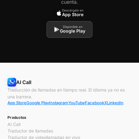
cuenta.
Descárgalo en
App Store
Disponible en
Google Play
AI Call
Traducción de llamadas en tiempo real. El idioma ya no es
una barrera.
App Store
Google Play
Instagram
YouTube
Facebook
X
LinkedIn
Productos
AI Call
Traductor de llamadas
Traductor de videollamadas en vivo