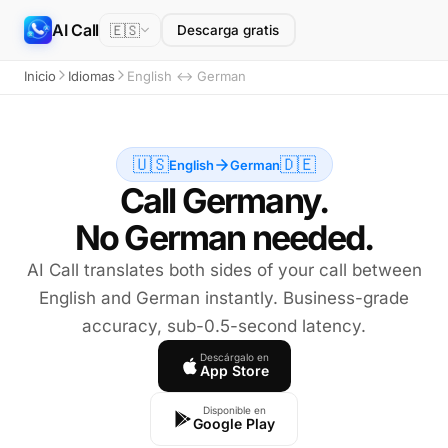
AI Call
🇪🇸
Descarga gratis
Inicio
Idiomas
English ↔ German
🇺🇸
🇩🇪
English
German
Call Germany.
No German needed.
AI Call translates both sides of your call between
English and German instantly. Business-grade
accuracy, sub-0.5-second latency.
Descárgalo en
App Store
Disponible en
Google Play