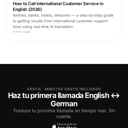
How to Call International Customer Service in
English (2026)
Airlines, banks, hotels, telecoms — a step-by-step guide
to getting results from international customer support
lines using real-time AI translation.
4 min read
GRATIS · MINUTOS GRATIS INCLUIDOS
Haz tu primera llamada English ↔
German
Traduce tu próxima llamada en tiempo real. Sin
cuenta.
Descárgalo en
App Store