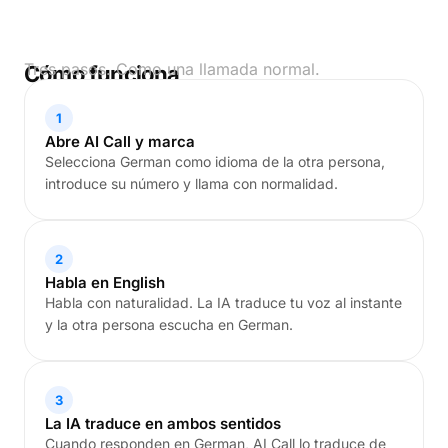
Tres pasos. Como una llamada normal.
Cómo funciona
1
Abre AI Call y marca
Selecciona German como idioma de la otra persona,
introduce su número y llama con normalidad.
2
Habla en English
Habla con naturalidad. La IA traduce tu voz al instante
y la otra persona escucha en German.
3
La IA traduce en ambos sentidos
Cuando responden en German, AI Call lo traduce de