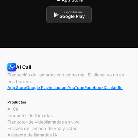
Disponible en
Google Play
AI Call
Traducción de llamadas en tiempo real. El idioma ya no es
una barrera.
App Store
Google Play
Instagram
YouTube
Facebook
X
LinkedIn
Productos
AI Call
Traductor de llamadas
Traductor de videollamadas en vivo
Enlaces de llamada de voz y vídeo
Asistente de llamadas IA