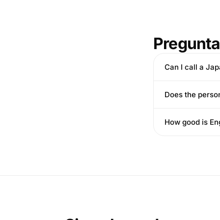
Pregunta
Can I call a J
Does the person
How good is Eng