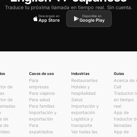
Traduce tu próxima llamada en tiempo real. Sin cuenta.
Descárgalo en
Disponible en
App Store
Google Play
tos
Casos de uso
Industrias
Guías
Para
Restaurantes
Acerca de 
tor de
empresas
Hoteles y
Call
as
Para viajeros
hospitalidad
Traductor I
tor de
Para salud
Salud
en tiempo
lamadas
Para familias
Importación y
real
o
Importación y
exportación
App de
s de
exportación
Logística y
traductor d
a de
Para
transporte
llamadas
vídeo
expatriados
Ver todas las
App de