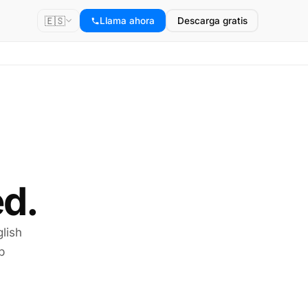
🇪🇸
Llama ahora
Descarga gratis
d.
lish
p