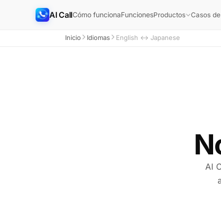
AI Call
Cómo funciona
Funciones
Productos
Casos de
Inicio
Idiomas
English ↔ Japanese
N
AI C