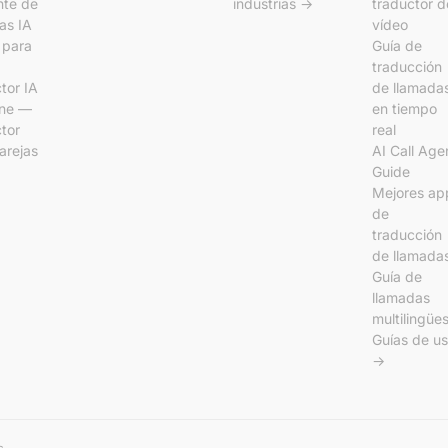
nte de
industrias →
traductor d
as IA
vídeo
l para
Guía de
traducción
tor IA
de llamada
ine —
en tiempo
tor
real
arejas
AI Call Age
Guide
Mejores ap
de
traducción
de llamada
Guía de
llamadas
multilingüe
Guías de u
→