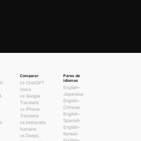
Comparar
Pares de
idiomas
AI
vs ChatGPT
English–
Voice
Japanese
A
vs Google
English–
Translate
Chinese
vs iPhone
English–
Translate
Spanish
e
vs intérprete
English–
humano
Korean
vs DeepL
English–