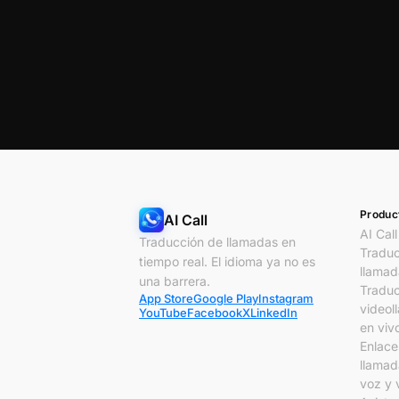
Produc
AI Call
AI Call
Traducción de llamadas en
Traduc
tiempo real. El idioma ya no es
llamad
una barrera.
Traduc
App Store
Google Play
Instagram
videol
YouTube
Facebook
X
LinkedIn
en viv
Enlace
llamad
voz y 