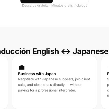
Descarga gratuita · Minutos gratis incluidos
aducción English ↔ Japanese
💼
Business with Japan
F
Negotiate with Japanese suppliers, join client
S
calls, and close deals directly — without
p
paying for a professional interpreter.
c
f