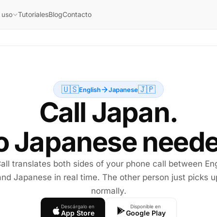
Tutoriales
Blog
Contacto
 uso
🇺🇸
🇯🇵
English
Japanese
Call Japan.
o Japanese neede
all translates both sides of your phone call between Eng
and Japanese in real time. The other person just picks u
normally.
Descárgalo en
Disponible en
App Store
Google Play