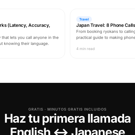
Travel
rks (Latency, Accuracy,
Japan Travel: 8 Phone Call
From booking ryokans to calling
that lets you call anyone in the
practical guide to making phon
ut knowing their language.
4 min read
GRATIS · MINUTOS GRATIS INCLUIDOS
Haz tu primera llamada
English ↔ Japanese