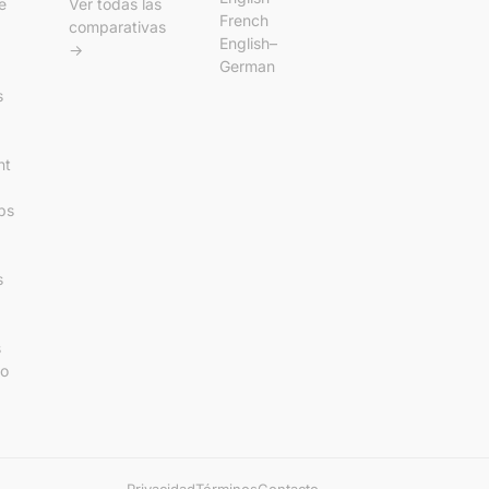
e
Ver todas las
French
comparativas
English–
→
German
s
nt
ps
s
s
so