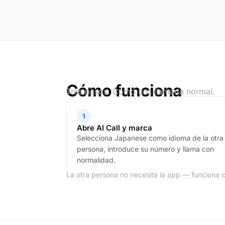
Cómo funciona
Tres pasos. Como una llamada normal.
1
Abre AI Call y marca
Selecciona Japanese como idioma de la otra
persona, introduce su número y llama con
normalidad.
La otra persona no necesita la app — funciona 