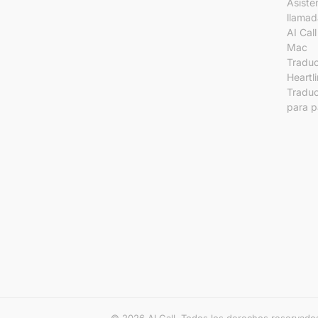
Asiste
llamad
AI Cal
Mac
Traduc
Heartl
Traduc
para p