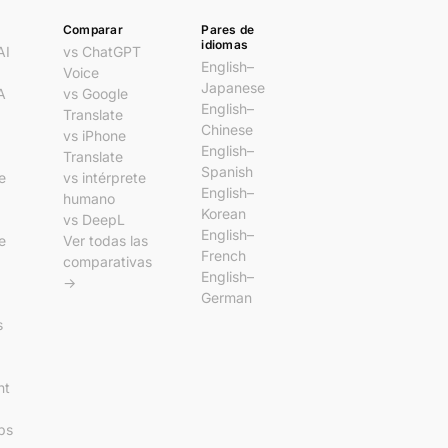
Comparar
Pares de
idiomas
AI
vs ChatGPT
English–
Voice
Japanese
A
vs Google
English–
Translate
Chinese
vs iPhone
English–
Translate
Spanish
e
vs intérprete
English–
humano
Korean
vs DeepL
English–
e
Ver todas las
French
comparativas
English–
→
German
s
nt
ps