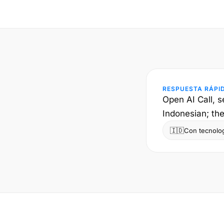
RESPUESTA RÁPI
Open AI Call, s
Indonesian; the
🇮🇩
Con tecnolog