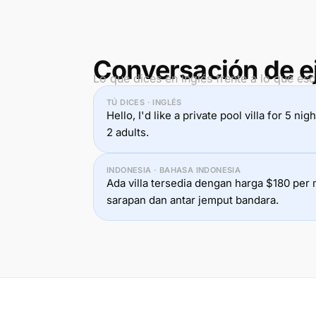
Conversación de e
Lo que dices en inglés frente a lo que es
TÚ DICES · INGLÉS
Hello, I'd like a private pool villa for 5 ni
2 adults.
INDONESIA · BAHASA INDONESIA
Ada villa tersedia dengan harga $180 pe
sarapan dan antar jemput bandara.