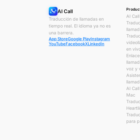
Produc
AI Call
AI Call
Traducción de llamadas en
Traduc
tiempo real. El idioma ya no es
llamad
una barrera.
Traduc
App Store
Google Play
Instagram
videol
YouTube
Facebook
X
LinkedIn
en viv
Enlace
llamad
voz y 
Asiste
llamad
AI Cal
Mac
Traduc
Heartl
Traduc
para p