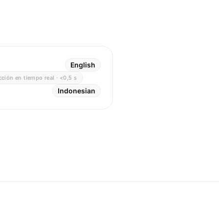
English
ción en tiempo real · <0,5 s
Indonesian