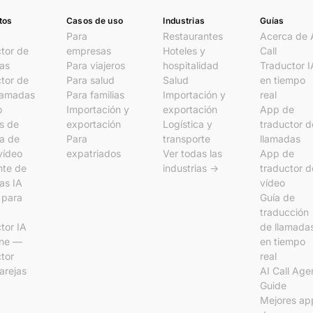
tos
Casos de uso
Industrias
Guías
Para
Restaurantes
Acerca de 
tor de
empresas
Hoteles y
Call
as
Para viajeros
hospitalidad
Traductor I
tor de
Para salud
Salud
en tiempo
lamadas
Para familias
Importación y
real
o
Importación y
exportación
App de
s de
exportación
Logística y
traductor d
a de
Para
transporte
llamadas
vídeo
expatriados
Ver todas las
App de
nte de
industrias →
traductor d
as IA
vídeo
l para
Guía de
traducción
tor IA
de llamada
ine —
en tiempo
tor
real
arejas
AI Call Age
Guide
Mejores ap