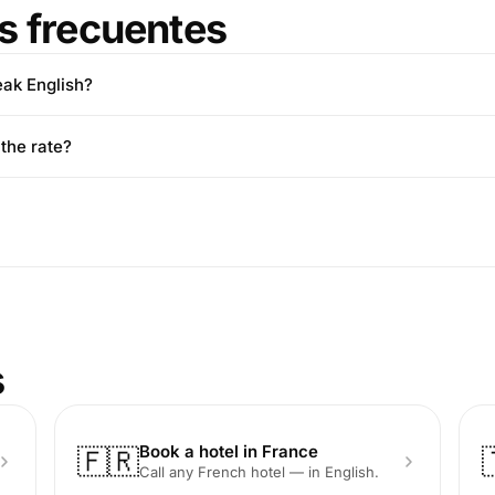
s frecuentes
eak English?
 the rate?
s
Book a hotel in France
🇫🇷
Call any French hotel — in English.