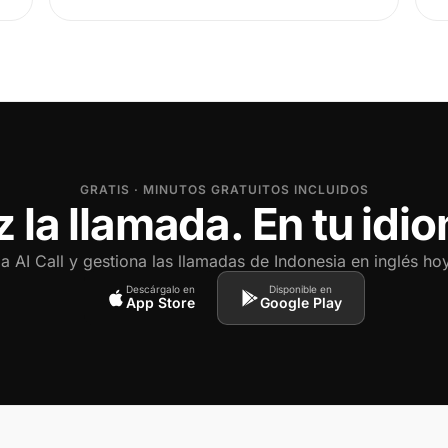
GRATIS · MINUTOS GRATUITOS INCLUIDOS
 la llamada. En tu idi
 AI Call y gestiona las llamadas de Indonesia en inglés h
Descárgalo en
Disponible en
App Store
Google Play