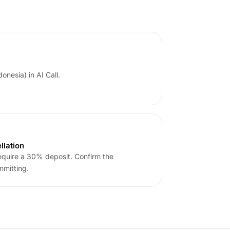
onesia) in AI Call.
llation
require a 30% deposit. Confirm the
mmitting.