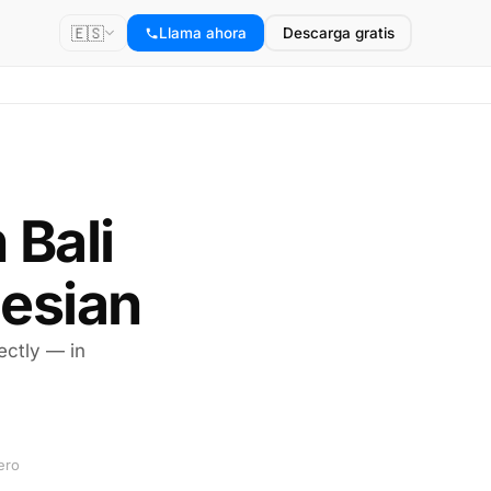
🇪🇸
Llama ahora
Descarga gratis
 Bali
esian
rectly — in
ero