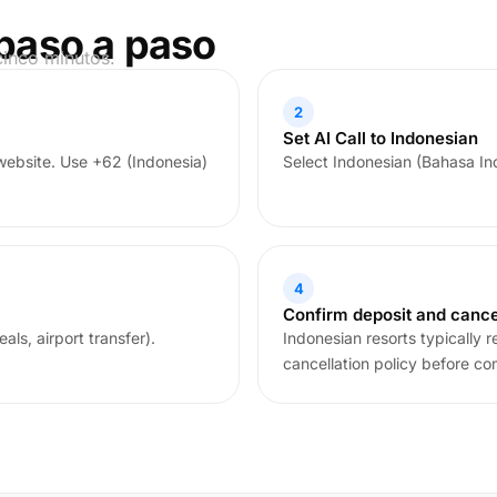
paso a paso
cinco minutos.
2
Set AI Call to Indonesian
 website. Use +62 (Indonesia)
Select Indonesian (Bahasa Ind
4
Confirm deposit and cance
als, airport transfer).
Indonesian resorts typically 
cancellation policy before co