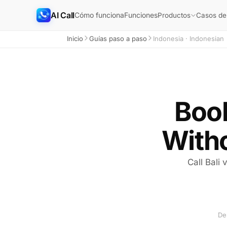
AI Call
Cómo funciona
Funciones
Productos
Casos de
Inicio
Guías paso a paso
Indonesia · Indonesian
Book
With
Call Bali 
De