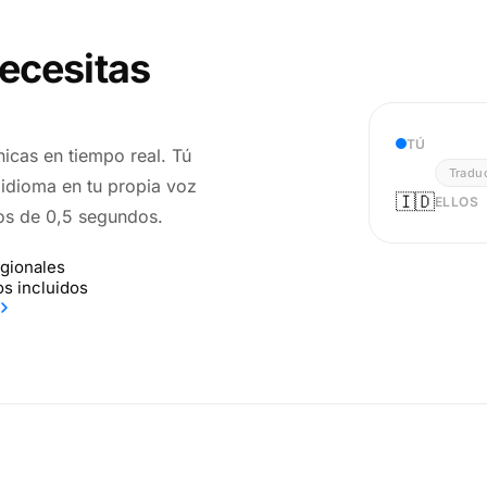
ecesitas
TÚ
nicas en tiempo real. Tú
Traduc
u idioma en tu propia voz
🇮🇩
ELLOS
os de 0,5 segundos.
egionales
os incluidos