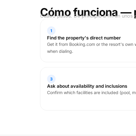
Cómo funciona — 
Cuatro pasos. De principio a fin en unos 
1
Find the property's direct number
Get it from Booking.com or the resort's own
when dialing.
3
Ask about availability and inclusions
Confirm which facilities are included (pool, me