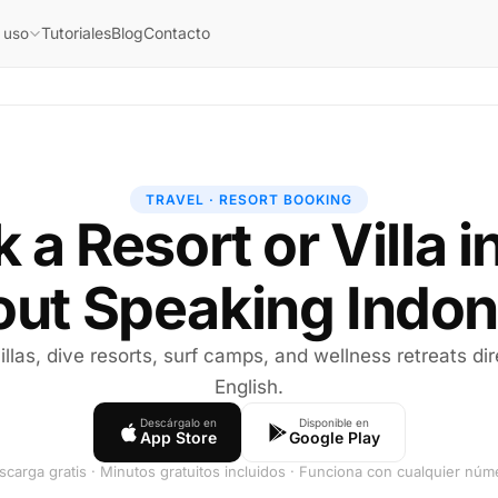
Tutoriales
Blog
Contacto
 uso
TRAVEL · RESORT BOOKING
 a Resort or Villa in
out Speaking Indon
villas, dive resorts, surf camps, and wellness retreats di
English.
Descárgalo en
Disponible en
App Store
Google Play
scarga gratis · Minutos gratuitos incluidos · Funciona con cualquier núm