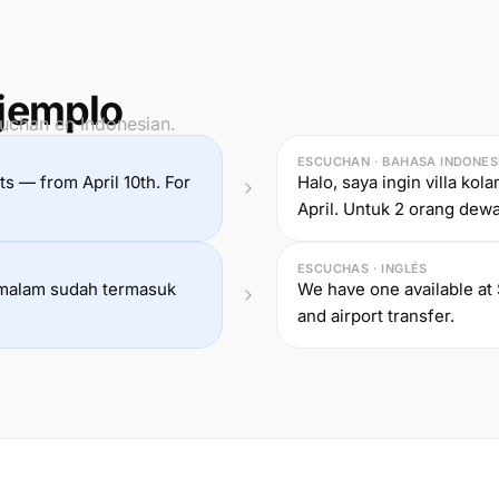
jemplo
cuchan en Indonesian.
ESCUCHAN · BAHASA INDONES
ghts — from April 10th. For
Halo, saya ingin villa ko
April. Untuk 2 orang dew
ESCUCHAS · INGLÉS
r malam sudah termasuk
We have one available at 
and airport transfer.