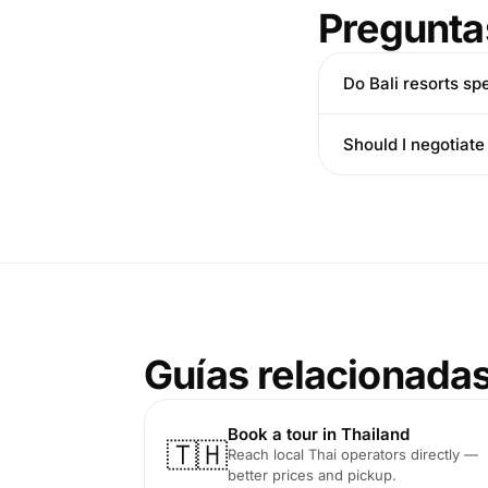
Pregunta
Do Bali resorts sp
Should I negotiate
Guías relacionada
Book a tour in Thailand
🇹🇭
Reach local Thai operators directly —
better prices and pickup.