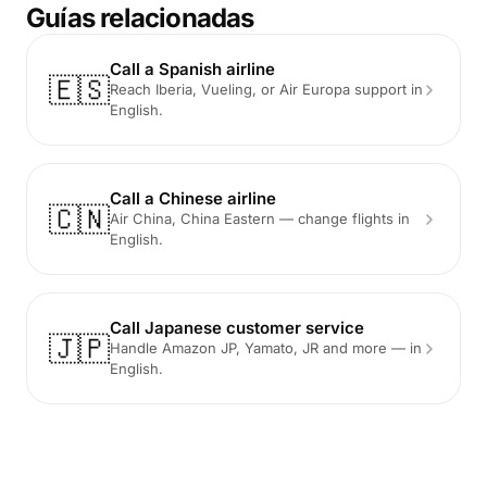
Guías relacionadas
Call a Spanish airline
🇪🇸
Reach Iberia, Vueling, or Air Europa support in
English.
Call a Chinese airline
🇨🇳
Air China, China Eastern — change flights in
English.
Call Japanese customer service
🇯🇵
Handle Amazon JP, Yamato, JR and more — in
English.