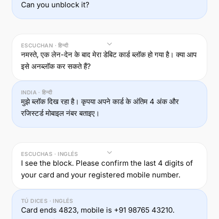
Can you unblock it?
ESCUCHAN · हिन्दी
नमस्ते, एक लेन-देन के बाद मेरा डेबिट कार्ड ब्लॉक हो गया है। क्या आप
इसे अनब्लॉक कर सकते हैं?
INDIA · हिन्दी
मुझे ब्लॉक दिख रहा है। कृपया अपने कार्ड के अंतिम 4 अंक और
रजिस्टर्ड मोबाइल नंबर बताइए।
ESCUCHAS · INGLÉS
I see the block. Please confirm the last 4 digits of
your card and your registered mobile number.
TÚ DICES · INGLÉS
Card ends 4823, mobile is +91 98765 43210.