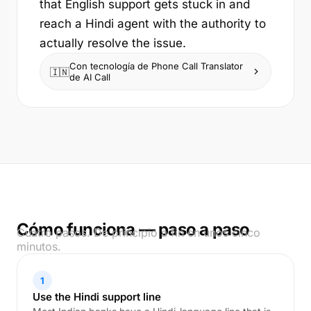
that English support gets stuck in and
reach a Hindi agent with the authority to
actually resolve the issue.
Con tecnología de Phone Call Translator
🇮🇳
de AI Call
Cómo funciona — paso a paso
Cuatro pasos. De principio a fin en unos cinco
minutos.
1
Use the Hindi support line