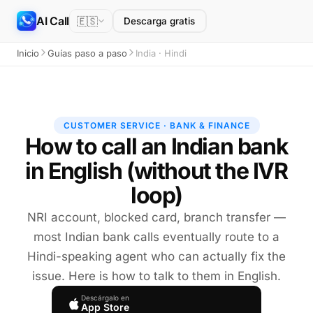
AI Call
🇪🇸
Descarga gratis
Inicio
Guías paso a paso
India · Hindi
CUSTOMER SERVICE · BANK & FINANCE
How to call an Indian bank
in English (without the IVR
loop)
NRI account, blocked card, branch transfer —
most Indian bank calls eventually route to a
Hindi-speaking agent who can actually fix the
issue. Here is how to talk to them in English.
Descárgalo en
App Store