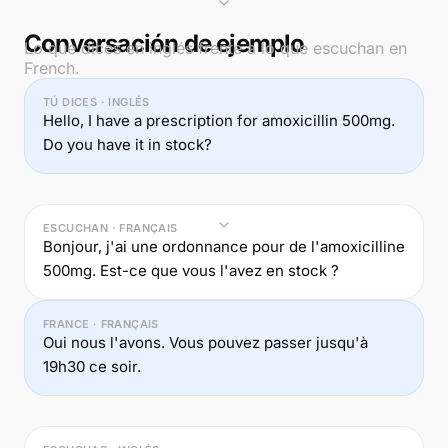
Conversación de ejemplo
Lo que dices en inglés frente a lo que escuchan en
French.
TÚ DICES · INGLÉS
Hello, I have a prescription for amoxicillin 500mg.
Do you have it in stock?
ESCUCHAN · FRANÇAIS
Bonjour, j'ai une ordonnance pour de l'amoxicilline
500mg. Est-ce que vous l'avez en stock ?
FRANCE · FRANÇAIS
Oui nous l'avons. Vous pouvez passer jusqu'à
19h30 ce soir.