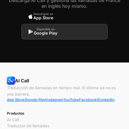
Descarga AI Call y gestiona las llamadas de France
en inglés hoy mismo.
Descárgalo en
App Store
Disponible en
Google Play
AI Call
Traducción de llamadas en tiempo real. El idioma ya no es
una barrera.
App Store
Google Play
Instagram
YouTube
Facebook
X
LinkedIn
Productos
AI Call
Traductor de llamadas