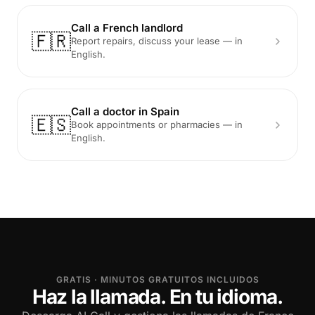
Call a French landlord
🇫🇷
Report repairs, discuss your lease — in
English.
Call a doctor in Spain
🇪🇸
Book appointments or pharmacies — in
English.
GRATIS · MINUTOS GRATUITOS INCLUIDOS
Haz la llamada. En tu idioma.