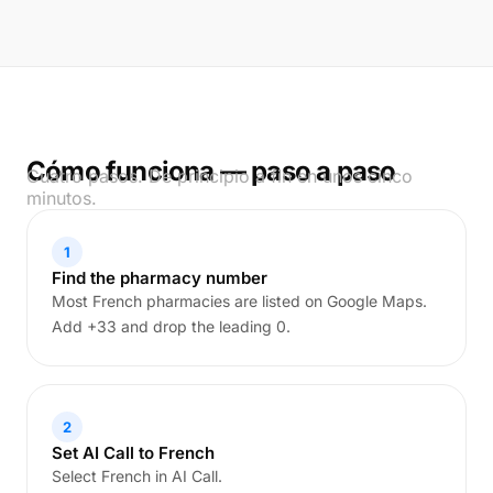
Cómo funciona — paso a paso
Cuatro pasos. De principio a fin en unos cinco
minutos.
1
Find the pharmacy number
Most French pharmacies are listed on Google Maps.
Add +33 and drop the leading 0.
2
Set AI Call to French
Select French in AI Call.