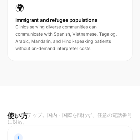
🌍
Immigrant and refugee populations
Clinics serving diverse communities can
communicate with Spanish, Vietnamese, Tagalog,
Arabic, Mandarin, and Hindi-speaking patients
without on-demand interpreter costs.
使い方
3 つのステップ。国内・国際を問わず、任意の電話番号
に対応。
1