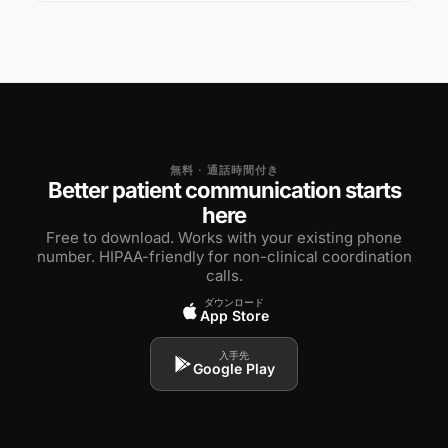
無料 · 通話時間付き
Better patient communication starts
here
Free to download. Works with your existing phone
number. HIPAA-friendly for non-clinical coordination
calls.
ダウンロード
App Store
入手先
Google Play