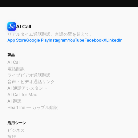
AI Call
リアルタイム通話翻訳。言語の壁を超えて。
App Store
Google Play
Instagram
YouTube
Facebook
X
LinkedIn
製品
AI Call
電話翻訳
ライブビデオ通話翻訳
音声・ビデオ通話リンク
AI 通話アシスタント
AI Call for Mac
AI 翻訳
Heartline — カップル翻訳
活用シーン
ビジネス
旅行