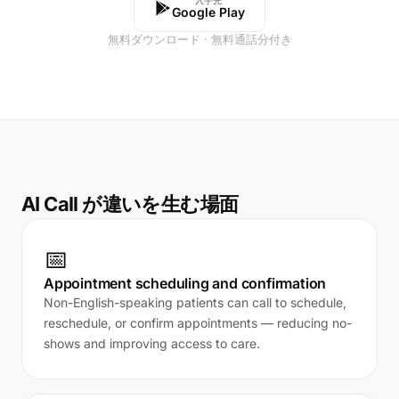
入手先
Google Play
無料ダウンロード · 無料通話分付き
AI Call が違いを生む場面
📅
Appointment scheduling and confirmation
Non-English-speaking patients can call to schedule,
reschedule, or confirm appointments — reducing no-
shows and improving access to care.