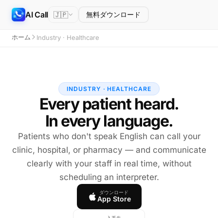
AI Call
🇯🇵
無料ダウンロード
ホーム
Industry · Healthcare
INDUSTRY · HEALTHCARE
Every patient heard.
In every language.
Patients who don't speak English can call your
clinic, hospital, or pharmacy — and communicate
clearly with your staff in real time, without
scheduling an interpreter.
ダウンロード
App Store